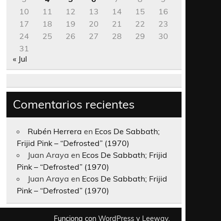
10
11
12
13
14
15
16
17
18
19
20
21
22
23
24
25
26
27
28
29
30
31
« Jul
Comentarios recientes
Rubén Herrera
en
Ecos De Sabbath;
Frijid Pink – “Defrosted” (1970)
Juan Araya
en
Ecos De Sabbath; Frijid
Pink – “Defrosted” (1970)
Juan Araya
en
Ecos De Sabbath; Frijid
Pink – “Defrosted” (1970)
Funciona con
WordPress
y
Leeway
.