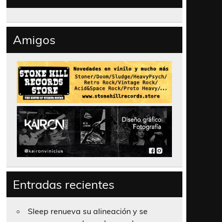
Amigos
Entradas recientes
Sleep renueva su alineación y se