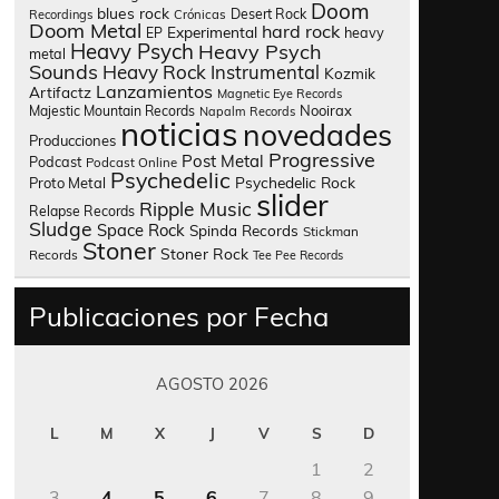
Doom
blues rock
Desert Rock
Recordings
Crónicas
Doom Metal
hard rock
Experimental
heavy
EP
Heavy Psych
Heavy Psych
metal
Sounds
Heavy Rock
Instrumental
Kozmik
Lanzamientos
Artifactz
Magnetic Eye Records
Nooirax
Majestic Mountain Records
Napalm Records
noticias
novedades
Producciones
Progressive
Post Metal
Podcast
Podcast Online
Psychedelic
Psychedelic Rock
Proto Metal
slider
Ripple Music
Relapse Records
Sludge
Space Rock
Spinda Records
Stickman
Stoner
Stoner Rock
Records
Tee Pee Records
Publicaciones por Fecha
AGOSTO 2026
L
M
X
J
V
S
D
1
2
3
4
5
6
7
8
9