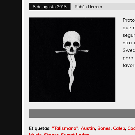
5 de agosto 2015
Rubén Herrera
Proto
que m
segu
otra 
Swea
para 
favor
Etiquetas:
"Talismana"
,
Austin
,
Bones
,
Caleb
,
Co
Music
,
Stoner
,
Sweat Lodge