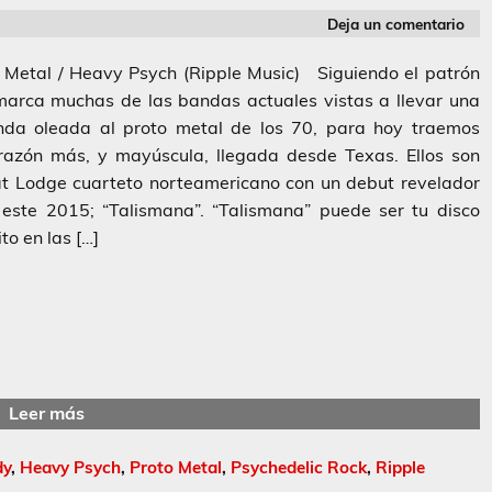
Deja un comentario
 Metal / Heavy Psych (Ripple Music) Siguiendo el patrón
arca muchas de las bandas actuales vistas a llevar una
nda oleada al proto metal de los 70, para hoy traemos
razón más, y mayúscula, llegada desde Texas. Ellos son
t Lodge cuarteto norteamericano con un debut revelador
este 2015; “Talismana”. “Talismana” puede ser tu disco
ito en las […]
Leer más
dy
,
Heavy Psych
,
Proto Metal
,
Psychedelic Rock
,
Ripple