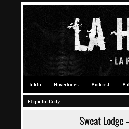
Saltar
al
contenido
La Habitación 235
Psychedelic, Stoner, Doom, Sludge, Fuzz, Space,
Inicio
Novedades
Podcast
En
Etiqueta:
Cody
Sweat Lodge 