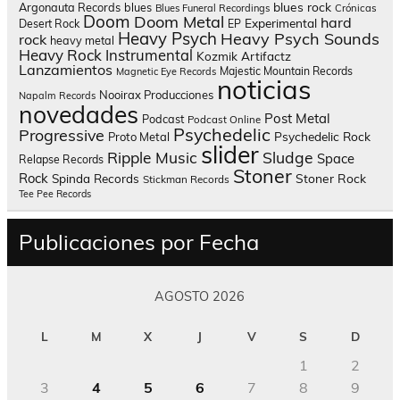
blues rock
Argonauta Records
blues
Blues Funeral Recordings
Crónicas
Doom
Doom Metal
hard
Experimental
Desert Rock
EP
Heavy Psych
Heavy Psych Sounds
rock
heavy metal
Heavy Rock
Instrumental
Kozmik Artifactz
Lanzamientos
Majestic Mountain Records
Magnetic Eye Records
noticias
Nooirax Producciones
Napalm Records
novedades
Post Metal
Podcast
Podcast Online
Psychedelic
Progressive
Psychedelic Rock
Proto Metal
slider
Sludge
Ripple Music
Space
Relapse Records
Stoner
Rock
Spinda Records
Stoner Rock
Stickman Records
Tee Pee Records
Publicaciones por Fecha
AGOSTO 2026
L
M
X
J
V
S
D
1
2
3
4
5
6
7
8
9