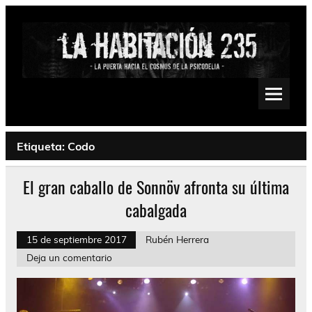
Saltar
al
contenido
La Habitación 235
Psychedelic, Stoner, Doom, Sludge, Fuzz, Space, Drone
Etiqueta:
Codo
El gran caballo de Sonnöv afronta su última
cabalgada
15 de septiembre 2017
Rubén Herrera
Deja un comentario