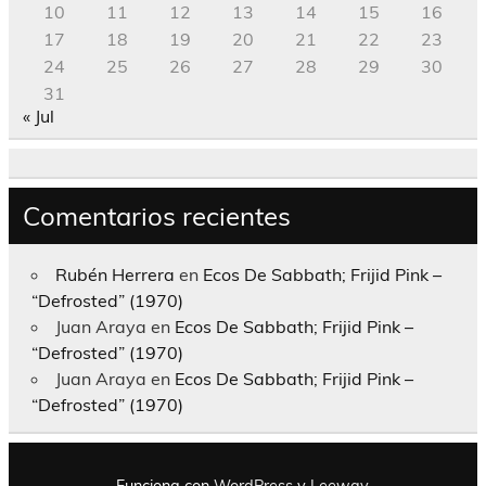
10
11
12
13
14
15
16
17
18
19
20
21
22
23
24
25
26
27
28
29
30
31
« Jul
Comentarios recientes
Rubén Herrera
en
Ecos De Sabbath; Frijid Pink –
“Defrosted” (1970)
Juan Araya
en
Ecos De Sabbath; Frijid Pink –
“Defrosted” (1970)
Juan Araya
en
Ecos De Sabbath; Frijid Pink –
“Defrosted” (1970)