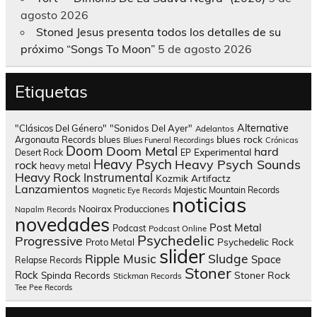
agosto 2026
Stoned Jesus presenta todos los detalles de su
próximo “Songs To Moon”
5 de agosto 2026
Etiquetas
Alternative
"Clásicos Del Género"
"Sonidos Del Ayer"
Adelantos
blues rock
Argonauta Records
blues
Blues Funeral Recordings
Crónicas
Doom
Doom Metal
hard
Experimental
Desert Rock
EP
Heavy Psych
Heavy Psych Sounds
rock
heavy metal
Heavy Rock
Instrumental
Kozmik Artifactz
Lanzamientos
Majestic Mountain Records
Magnetic Eye Records
noticias
Nooirax Producciones
Napalm Records
novedades
Post Metal
Podcast
Podcast Online
Psychedelic
Progressive
Psychedelic Rock
Proto Metal
slider
Sludge
Ripple Music
Space
Relapse Records
Stoner
Rock
Spinda Records
Stoner Rock
Stickman Records
Tee Pee Records