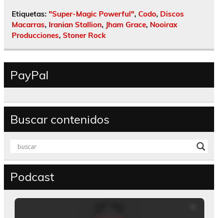
Etiquetas:
"Super-Magic Powerful"
,
Codo
,
Discos
Macarras
,
Iranian Stallion
,
Jham Grace
,
Nooirax
Producciones
,
Stoner Rock
PayPal
Buscar contenidos
Podcast