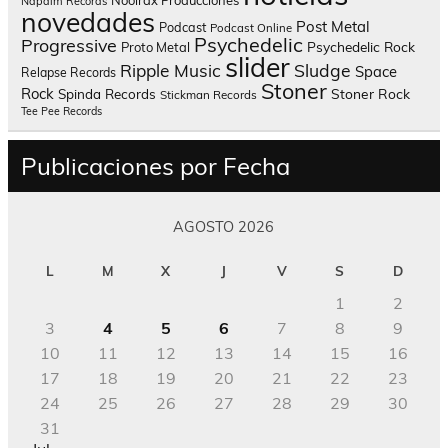
Nooirax Producciones
Napalm Records
novedades
Post Metal
Podcast
Podcast Online
Psychedelic
Progressive
Psychedelic Rock
Proto Metal
slider
Sludge
Ripple Music
Space
Relapse Records
Stoner
Rock
Spinda Records
Stoner Rock
Stickman Records
Tee Pee Records
Publicaciones por Fecha
AGOSTO 2026
L
M
X
J
V
S
D
1
2
3
4
5
6
7
8
9
10
11
12
13
14
15
16
17
18
19
20
21
22
23
24
25
26
27
28
29
30
31