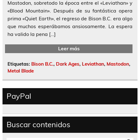
Mastodon, sobretodo la época entre el «Leviathan» y
«Blood Mountain». Después de su fantástica opera
prima «Quiet Earth», el regreso de Bison B.C. era algo
que muchos esperábamos ansiosamente. La espera
ha valido la pena […]
Leer más
Etiquetas:
Bison B.C.
,
Dark Ages
,
Leviathan
,
Mastodon
,
Metal Blade
PayPal
Buscar contenidos