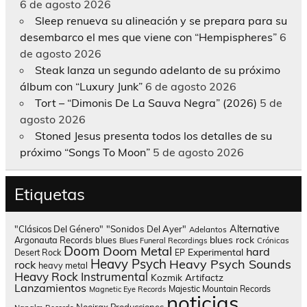
6 de agosto 2026
Sleep renueva su alineación y se prepara para su
desembarco el mes que viene con “Hempispheres”
6
de agosto 2026
Steak lanza un segundo adelanto de su próximo
álbum con “Luxury Junk”
6 de agosto 2026
Tort – “Dimonis De La Sauva Negra” (2026)
5 de
agosto 2026
Stoned Jesus presenta todos los detalles de su
próximo “Songs To Moon”
5 de agosto 2026
Etiquetas
Alternative
"Clásicos Del Género"
"Sonidos Del Ayer"
Adelantos
blues rock
Argonauta Records
blues
Blues Funeral Recordings
Crónicas
Doom
Doom Metal
hard
Experimental
Desert Rock
EP
Heavy Psych
Heavy Psych Sounds
rock
heavy metal
Heavy Rock
Instrumental
Kozmik Artifactz
Lanzamientos
Majestic Mountain Records
Magnetic Eye Records
noticias