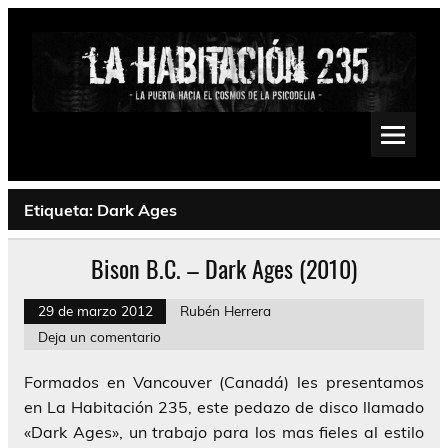
Saltar
al
contenido
La Habitación 235
Psychedelic, Stoner, Doom, Sludge, Fuzz, Space, Drone
Etiqueta:
Dark Ages
Bison B.C. – Dark Ages (2010)
29 de marzo 2012
Rubén Herrera
Deja un comentario
Formados en Vancouver (Canadá) les presentamos
en La Habitación 235, este pedazo de disco llamado
«Dark Ages», un trabajo para los mas fieles al estilo