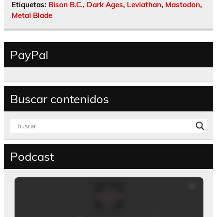
Etiquetas:
Bison B.C.
,
Dark Ages
,
Leviathan
,
Mastodon
,
Metal Blade
PayPal
Buscar contenidos
Podcast