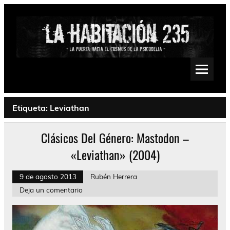
Saltar
al
contenido
La Habitación 235
Psychedelic, Stoner, Doom, Sludge, Fuzz, Space, Drone
Etiqueta:
Leviathan
Clásicos Del Género: Mastodon –
«Leviathan» (2004)
9 de agosto 2013
Rubén Herrera
Deja un comentario