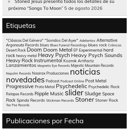
Stoned Jesus presenta todos los detalles de su
próximo “Songs To Moon”
5 de agosto 2026
Etiquetas
Alternative
"Clásicos Del Género"
"Sonidos Del Ayer"
Adelantos
blues rock
Argonauta Records
blues
Blues Funeral Recordings
Crónicas
Doom
Doom Metal
hard
Experimental
Desert Rock
EP
Heavy Psych
Heavy Psych Sounds
rock
heavy metal
Heavy Rock
Instrumental
Kozmik Artifactz
Lanzamientos
Majestic Mountain Records
Magnetic Eye Records
noticias
Nooirax Producciones
Napalm Records
novedades
Post Metal
Podcast
Podcast Online
Psychedelic
Progressive
Psychedelic Rock
Proto Metal
slider
Sludge
Ripple Music
Space
Relapse Records
Stoner
Rock
Spinda Records
Stoner Rock
Stickman Records
Tee Pee Records
Publicaciones por Fecha