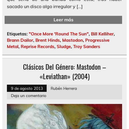
sacado un disco algo irregular y […]
Leer más
Etiquetas:
"Once More 'Round The Sun"
,
Bill Kelliher
,
Brann Dailor
,
Brent Hinds
,
Mastodon
,
Progressive
Metal
,
Reprise Records
,
Sludge
,
Troy Sanders
Clásicos Del Género: Mastodon –
«Leviathan» (2004)
9 de agosto 2013
Rubén Herrera
Deja un comentario