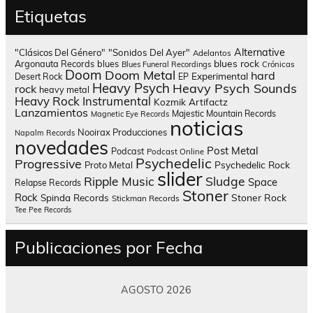
Etiquetas
Alternative
"Clásicos Del Género"
"Sonidos Del Ayer"
Adelantos
blues rock
Argonauta Records
blues
Blues Funeral Recordings
Crónicas
Doom
Doom Metal
hard
Experimental
Desert Rock
EP
Heavy Psych
Heavy Psych Sounds
rock
heavy metal
Heavy Rock
Instrumental
Kozmik Artifactz
Lanzamientos
Majestic Mountain Records
Magnetic Eye Records
noticias
Nooirax Producciones
Napalm Records
novedades
Post Metal
Podcast
Podcast Online
Psychedelic
Progressive
Psychedelic Rock
Proto Metal
slider
Sludge
Ripple Music
Space
Relapse Records
Stoner
Rock
Spinda Records
Stoner Rock
Stickman Records
Tee Pee Records
Publicaciones por Fecha
AGOSTO 2026