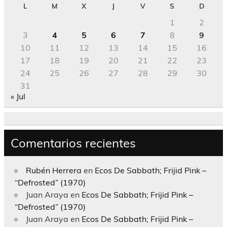
L
M
X
J
V
S
D
1
2
3
4
5
6
7
8
9
10
11
12
13
14
15
16
17
18
19
20
21
22
23
24
25
26
27
28
29
30
31
« Jul
Comentarios recientes
Rubén Herrera
en
Ecos De Sabbath; Frijid Pink –
“Defrosted” (1970)
Juan Araya
en
Ecos De Sabbath; Frijid Pink –
“Defrosted” (1970)
Juan Araya
en
Ecos De Sabbath; Frijid Pink –