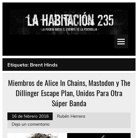
Saltar
al
contenido
La Habitación 235
Psychedelic, Stoner, Doom, Sludge, Fuzz, Space, Drone
Etiqueta:
Brent Hinds
Miembros de Alice In Chains, Mastodon y The
Dillinger Escape Plan, Unidos Para Otra
Súper Banda
16 de febrero 2016
Rubén Herrera
Deja un comentario