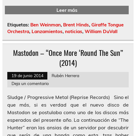
Leer más
Etiquetas:
Ben Weinman
,
Brent Hinds
,
Giraffe Tongue
Orchestra
,
Lanzamientos
,
noticias
,
William DuVall
Mastodon – “Once More ‘Round The Sun”
(2014)
19 de junio 2014
Rubén Herrera
Deja un comentario
Sludge / Progressive Metal (Reprise Records) Sino el
que más, si es verdad que el nuevo disco de
Mastodon se postulaba como uno de los discos más
esperados del presente año. La continuación de “The
Hunter” eran las ansias de un servidor por descubrir
que sería de una banda como esta, tras haber