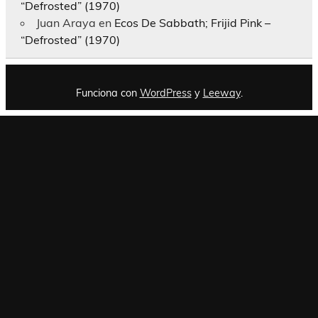
“Defrosted” (1970)
Juan Araya
en
Ecos De Sabbath; Frijid Pink –
“Defrosted” (1970)
Funciona con
WordPress
y
Leeway
.