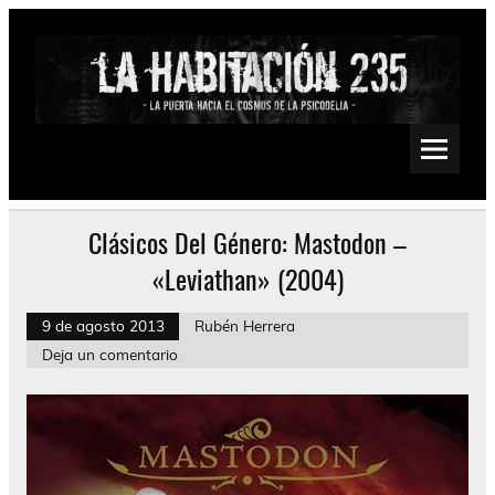
Saltar
al
contenido
La Habitación 235
Psychedelic, Stoner, Doom, Sludge, Fuzz, Space, Drone
Clásicos Del Género: Mastodon –
«Leviathan» (2004)
9 de agosto 2013
Rubén Herrera
Deja un comentario