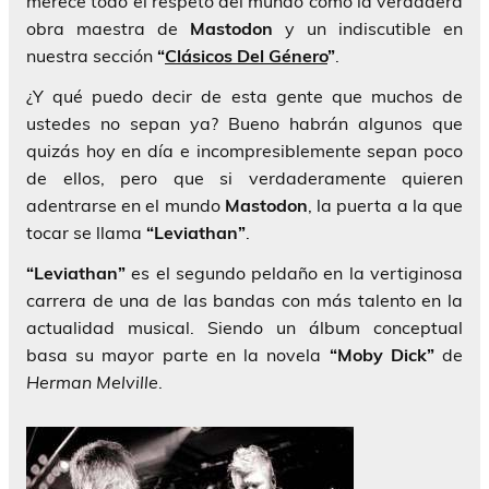
merece todo el respeto del mundo como la verdadera
obra maestra de
Mastodon
y un indiscutible en
nuestra sección
“
Clásicos Del Género
”
.
¿Y qué puedo decir de esta gente que muchos de
ustedes no sepan ya? Bueno habrán algunos que
quizás hoy en día e incompresiblemente sepan poco
de ellos, pero que si verdaderamente quieren
adentrarse en el mundo
Mastodon
, la puerta a la que
tocar se llama
“Leviathan”
.
“Leviathan”
es el segundo peldaño en la vertiginosa
carrera de una de las bandas con más talento en la
actualidad musical. Siendo un álbum conceptual
basa su mayor parte en la novela
“Moby Dick”
de
Herman Melville
.