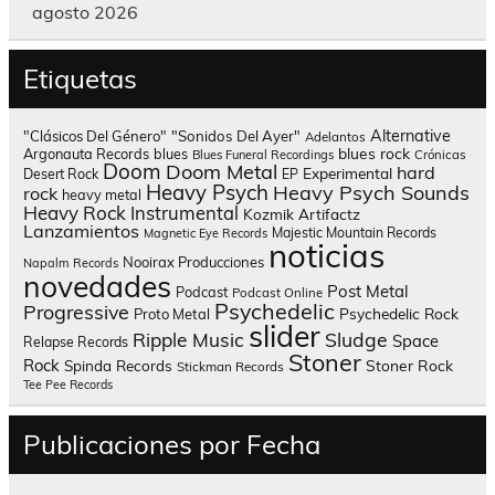
agosto 2026
Etiquetas
Alternative
"Clásicos Del Género"
"Sonidos Del Ayer"
Adelantos
blues rock
Argonauta Records
blues
Blues Funeral Recordings
Crónicas
Doom
Doom Metal
hard
Experimental
Desert Rock
EP
Heavy Psych
Heavy Psych Sounds
rock
heavy metal
Heavy Rock
Instrumental
Kozmik Artifactz
Lanzamientos
Majestic Mountain Records
Magnetic Eye Records
noticias
Nooirax Producciones
Napalm Records
novedades
Post Metal
Podcast
Podcast Online
Psychedelic
Progressive
Psychedelic Rock
Proto Metal
slider
Sludge
Ripple Music
Space
Relapse Records
Stoner
Rock
Spinda Records
Stoner Rock
Stickman Records
Tee Pee Records
Publicaciones por Fecha