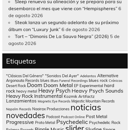
Sleep renueva su alineación y se prepara para su
desembarco el mes que viene con “Hempispheres”
6
de agosto 2026
Steak lanza un segundo adelanto de su próximo
álbum con “Luxury Junk”
6 de agosto 2026
Tort – “Dimonis De La Sauva Negra” (2026)
5 de
agosto 2026
Etiquetas
Alternative
"Clásicos Del Género"
"Sonidos Del Ayer"
Adelantos
blues rock
Argonauta Records
blues
Blues Funeral Recordings
Crónicas
Doom
Doom Metal
hard
Experimental
Desert Rock
EP
Heavy Psych
Heavy Psych Sounds
rock
heavy metal
Heavy Rock
Instrumental
Kozmik Artifactz
Lanzamientos
Majestic Mountain Records
Magnetic Eye Records
noticias
Nooirax Producciones
Napalm Records
novedades
Post Metal
Podcast
Podcast Online
Psychedelic
Progressive
Psychedelic Rock
Proto Metal
slider
Sludge
Ripple Music
Space
Relapse Records