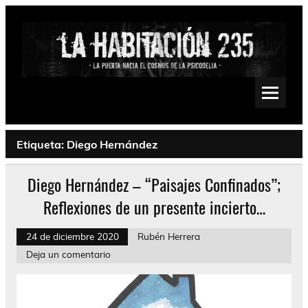
Saltar
al
contenido
La Habitación 235
Psychedelic, Stoner, Doom, Sludge, Fuzz, Space, Drone
Etiqueta:
Diego Hernández
Diego Hernández – “Paisajes Confinados”;
Reflexiones de un presente incierto…
24 de diciembre 2020
Rubén Herrera
Deja un comentario