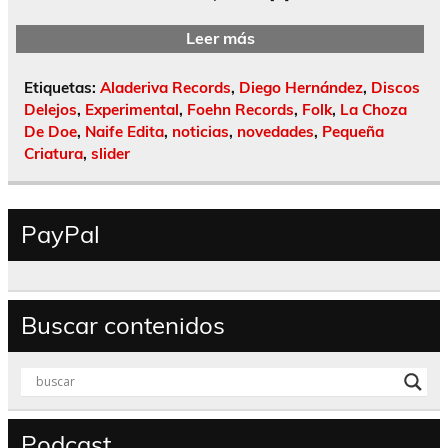
Leer más
Etiquetas:
Aladeriva Records
,
Diego Hernández
,
Discos
Delejos
,
Experimental
,
Foehn Records
,
Folk
,
La Choza
De Doe
,
Naife Edita
,
noticias
,
novedades
,
Pequeña
Criatura
,
slider
PayPal
Buscar contenidos
Podcast