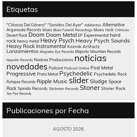
Etiquetas
Alternative
"Clásicos Del Género"
"Sonidos Del Ayer"
Adelantos
blues rock
Argonauta Records
blues
Blues Funeral Recordings
Crónicas
Doom
Doom Metal
hard
Experimental
Desert Rock
EP
Heavy Psych
Heavy Psych Sounds
rock
heavy metal
Heavy Rock
Instrumental
Kozmik Artifactz
Lanzamientos
Majestic Mountain Records
Magnetic Eye Records
noticias
Nooirax Producciones
Napalm Records
novedades
Post Metal
Podcast
Podcast Online
Psychedelic
Progressive
Psychedelic Rock
Proto Metal
slider
Sludge
Ripple Music
Space
Relapse Records
Stoner
Rock
Spinda Records
Stoner Rock
Stickman Records
Tee Pee Records
Publicaciones por Fecha
AGOSTO 2026