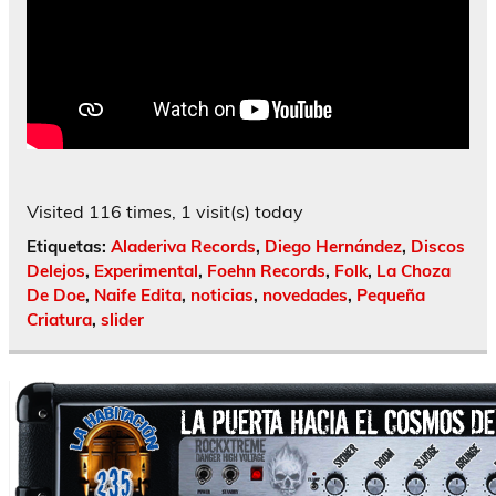
Visited 116 times, 1 visit(s) today
Etiquetas:
Aladeriva Records
,
Diego Hernández
,
Discos
Delejos
,
Experimental
,
Foehn Records
,
Folk
,
La Choza
De Doe
,
Naife Edita
,
noticias
,
novedades
,
Pequeña
Criatura
,
slider