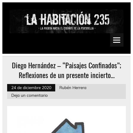
Saltar
al
contenido
La Habitación 235
Psychedelic, Stoner, Doom, Sludge, Fuzz, Space, Drone
Diego Hernández – “Paisajes Confinados”;
Reflexiones de un presente incierto…
24 de diciembre 2020
Rubén Herrera
Deja un comentario