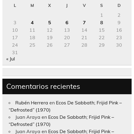
L
M
X
J
V
S
D
1
2
3
4
5
6
7
8
9
10
11
12
13
14
15
16
17
18
19
20
21
22
23
24
25
26
27
28
29
30
31
« Jul
Comentarios recientes
Rubén Herrera
en
Ecos De Sabbath; Frijid Pink –
“Defrosted” (1970)
Juan Araya
en
Ecos De Sabbath; Frijid Pink –
“Defrosted” (1970)
Juan Araya
en
Ecos De Sabbath; Frijid Pink –