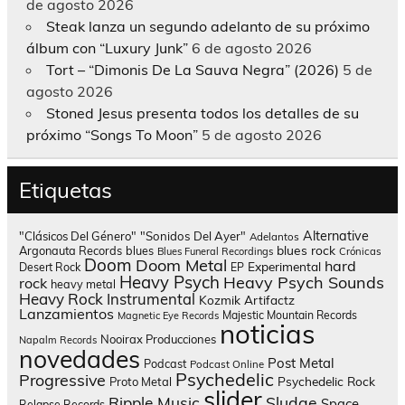
de agosto 2026
Steak lanza un segundo adelanto de su próximo
álbum con “Luxury Junk”
6 de agosto 2026
Tort – “Dimonis De La Sauva Negra” (2026)
5 de
agosto 2026
Stoned Jesus presenta todos los detalles de su
próximo “Songs To Moon”
5 de agosto 2026
Etiquetas
Alternative
"Clásicos Del Género"
"Sonidos Del Ayer"
Adelantos
blues rock
Argonauta Records
blues
Blues Funeral Recordings
Crónicas
Doom
Doom Metal
hard
Experimental
Desert Rock
EP
Heavy Psych
Heavy Psych Sounds
rock
heavy metal
Heavy Rock
Instrumental
Kozmik Artifactz
Lanzamientos
Majestic Mountain Records
Magnetic Eye Records
noticias
Nooirax Producciones
Napalm Records
novedades
Post Metal
Podcast
Podcast Online
Psychedelic
Progressive
Psychedelic Rock
Proto Metal
slider
Sludge
Ripple Music
Space
Relapse Records