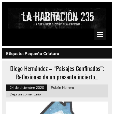
Saltar
al
contenido
La Habitación 235
Psychedelic, Stoner, Doom, Sludge, Fuzz, Space, Drone
Etiqueta:
Pequeña Criatura
Diego Hernández – “Paisajes Confinados”;
Reflexiones de un presente incierto…
24 de diciembre 2020
Rubén Herrera
Deja un comentario