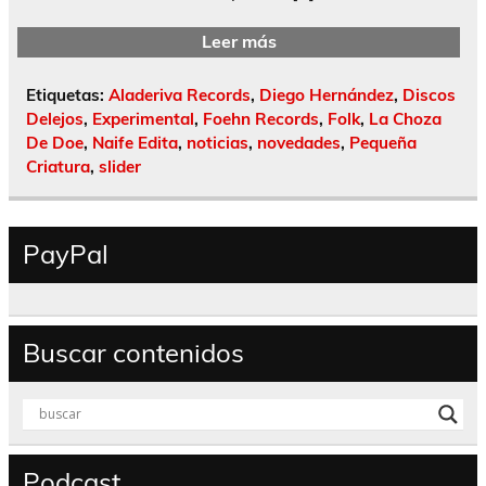
Leer más
Etiquetas:
Aladeriva Records
,
Diego Hernández
,
Discos
Delejos
,
Experimental
,
Foehn Records
,
Folk
,
La Choza
De Doe
,
Naife Edita
,
noticias
,
novedades
,
Pequeña
Criatura
,
slider
PayPal
Buscar contenidos
Podcast