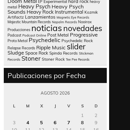
Doom Metal
hard rock
Experimental
heavy
EP
Heavy Psych
Heavy Psych
metal
Sounds
Heavy Rock
Instrumental
Kozmik
Lanzamientos
Artifactz
Magnetic Eye Records
Nooirax
Majestic Mountain Records
Napalm Records
noticias
novedades
Producciones
Progressive
Post Metal
Podcast
Podcast Online
Psychedelic
Psychedelic Rock
Proto Metal
slider
Ripple Music
Relapse Records
Sludge
Space Rock
Spinda Records
Stickman
Stoner
Stoner Rock
Records
Tee Pee Records
Publicaciones por Fecha
AGOSTO 2026
L
M
X
J
V
S
D
1
2
3
4
5
6
7
8
9
10
11
12
13
14
15
16