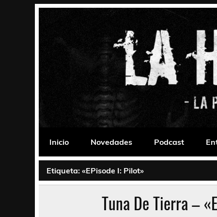
Saltar
al
contenido
La Habitación 235
Psychedelic, Stoner, Doom, Sludge, Fuzz, Space,
Inicio
Novedades
Podcast
En
Etiqueta:
«EPisode I: Pilot»
Tuna De Tierra – «E