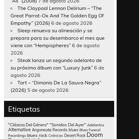
“All” (2008)
7 de agosto 2026
The Claypool Lennon Delirium – “The
Great Parrot-Ox And The Golden Egg Of
Empathy” (2026)
6 de agosto 2026
Sleep renueva su alineación y se
prepara para su desembarco el mes que
viene con “Hempispheres”
6 de agosto
2026
Steak lanza un segundo adelanto de
su próximo álbum con “Luxury Junk”
6 de
agosto 2026
Tort – “Dimonis De La Sauva Negra”
(2026)
5 de agosto 2026
Etiquetas
"Clásicos Del Género"
"Sonidos Del Ayer"
Adelantos
Alternative
Argonauta Records
blues
Blues Funeral
Doom
blues rock
Desert Rock
Recordings
Crónicas