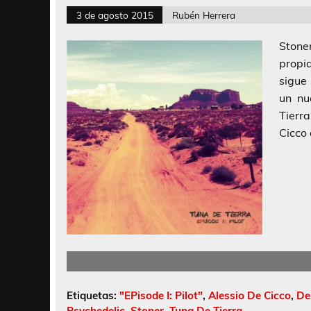
3 de agosto 2015
Rubén Herrera
Stone
propia
sigue
un nu
Tierr
Cicco
Etiquetas:
"EPisode I: Pilot"
,
Alessio De Cicco
,
De
Psychedelic
,
Stoner
,
Tuna De Tierra