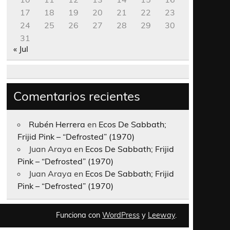
17
18
19
20
21
22
23
24
25
26
27
28
29
30
31
« Jul
Comentarios recientes
Rubén Herrera
en
Ecos De Sabbath;
Frijid Pink – “Defrosted” (1970)
Juan Araya
en
Ecos De Sabbath; Frijid
Pink – “Defrosted” (1970)
Juan Araya
en
Ecos De Sabbath; Frijid
Pink – “Defrosted” (1970)
Funciona con
WordPress
y
Leeway
.