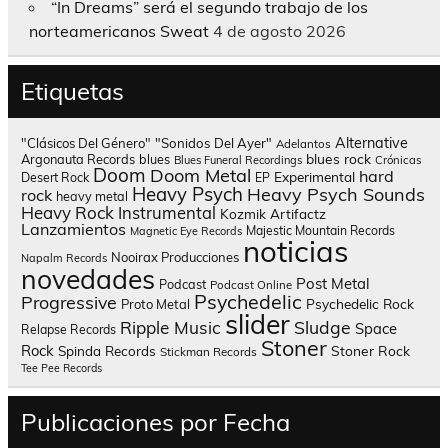
“In Dreams” será el segundo trabajo de los
norteamericanos Sweat
4 de agosto 2026
Etiquetas
Alternative
"Clásicos Del Género"
"Sonidos Del Ayer"
Adelantos
blues rock
Argonauta Records
blues
Blues Funeral Recordings
Crónicas
Doom
Doom Metal
hard
Experimental
Desert Rock
EP
Heavy Psych
Heavy Psych Sounds
rock
heavy metal
Heavy Rock
Instrumental
Kozmik Artifactz
Lanzamientos
Majestic Mountain Records
Magnetic Eye Records
noticias
Nooirax Producciones
Napalm Records
novedades
Post Metal
Podcast
Podcast Online
Psychedelic
Progressive
Psychedelic Rock
Proto Metal
slider
Sludge
Ripple Music
Space
Relapse Records
Stoner
Rock
Spinda Records
Stoner Rock
Stickman Records
Tee Pee Records
Publicaciones por Fecha