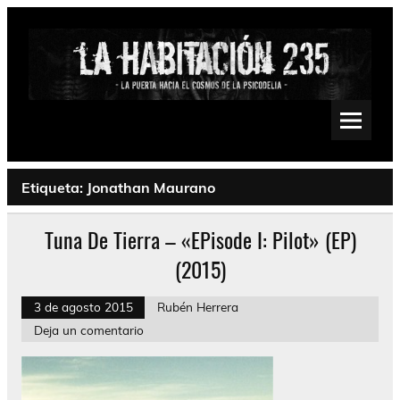
Saltar
al
contenido
La Habitación 235
Psychedelic, Stoner, Doom, Sludge, Fuzz, Space, Drone
Etiqueta:
Jonathan Maurano
Tuna De Tierra – «EPisode I: Pilot» (EP)
(2015)
3 de agosto 2015
Rubén Herrera
Deja un comentario