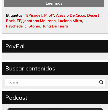
Leer más
Etiquetas:
"EPisode I: Pilot"
,
Alessio De Cicco
,
Desert
Rock
,
EP
,
Jonathan Maurano
,
Luciano Mirra
,
Psychedelic
,
Stoner
,
Tuna De Tierra
PayPal
Buscar contenidos
Podcast