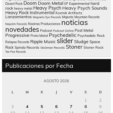
Doom
Doom Metal
hard
Experimental
Desert Rock
EP
Heavy Psych
Heavy Psych Sounds
rock
heavy metal
Heavy Rock
Instrumental
Kozmik Artifactz
Lanzamientos
Majestic Mountain Records
Magnetic Eye Records
noticias
Nooirax Producciones
Napalm Records
novedades
Post Metal
Podcast
Podcast Online
Psychedelic
Progressive
Psychedelic Rock
Proto Metal
slider
Sludge
Ripple Music
Space
Relapse Records
Stoner
Rock
Spinda Records
Stoner Rock
Stickman Records
Tee Pee Records
Publicaciones por Fecha
AGOSTO 2026
L
M
X
J
V
S
D
1
2
3
4
5
6
7
8
9
10
11
12
13
14
15
16