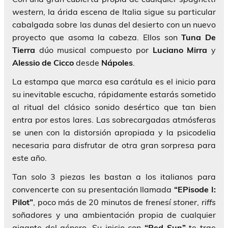
western
, la árida escena de Italia sigue su particular
cabalgada sobre las dunas del desierto con un nuevo
proyecto que asoma la cabeza. Ellos son
Tuna De
Tierra
dúo musical compuesto por
Luciano Mirra
y
Alessio de Cicco
desde
Nápoles
.
La estampa que marca esa carátula es el inicio para
su inevitable escucha, rápidamente estarás sometido
al ritual del clásico sonido desértico que tan bien
entra por estos lares. Las sobrecargadas atmósferas
se unen con la distorsión apropiada y la psicodelia
necesaria para disfrutar de otra gran sorpresa para
este año.
Tan solo 3 piezas les bastan a los italianos para
convencerte con su presentación llamada
“EPisode I:
Pilot”
, poco más de 20 minutos de frenesí
stoner
,
riffs
soñadores y una ambientación propia de cualquier
gigante del género. Su inicio con
“Red Sun”
te trae