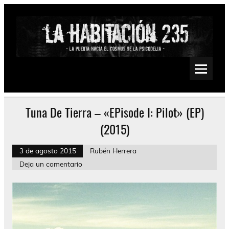
Saltar
al
contenido
La Habitación 235
Psychedelic, Stoner, Doom, Sludge, Fuzz, Space, Drone
Tuna De Tierra – «EPisode I: Pilot» (EP)
(2015)
3 de agosto 2015
Rubén Herrera
Deja un comentario