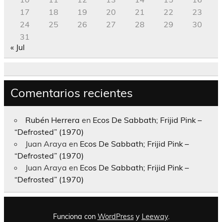
17
18
19
20
21
22
23
24
25
26
27
28
29
30
31
« Jul
Comentarios recientes
Rubén Herrera
en
Ecos De Sabbath; Frijid Pink –
“Defrosted” (1970)
Juan Araya
en
Ecos De Sabbath; Frijid Pink –
“Defrosted” (1970)
Juan Araya
en
Ecos De Sabbath; Frijid Pink –
“Defrosted” (1970)
Funciona con
WordPress
y
Leeway
.