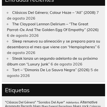
Clásicos Del Género; Colour Haze – “All” (2008)
7
de agosto 2026
The Claypool Lennon Delirium – “The Great
Parrot-Ox And The Golden Egg Of Empathy” (2026)
6 de agosto 2026
Sleep renueva su alineación y se prepara para su
desembarco el mes que viene con “Hempispheres”
6
de agosto 2026
Steak lanza un segundo adelanto de su próximo
álbum con “Luxury Junk”
6 de agosto 2026
Tort – “Dimonis De La Sauva Negra” (2026)
5 de
agosto 2026
Etiquetas
Alternative
"Clásicos Del Género"
"Sonidos Del Ayer"
Adelantos
blues rock
Argonauta Records
blues
Blues Funeral Recordings
Crónicas