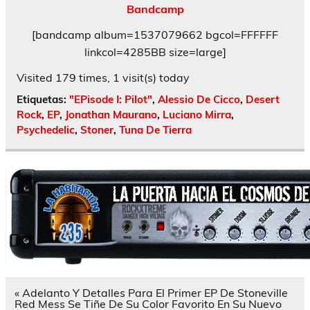
Bandcamp
[bandcamp album=1537079662 bgcol=FFFFFF
linkcol=4285BB size=large]
Visited 179 times, 1 visit(s) today
Etiquetas:
"EPisode I: Pilot"
,
Alessio De Cicco
,
Desert
Rock
,
EP
,
Jonathan Maurano
,
Luciano Mirra
,
Psychedelic
,
Stoner
,
Tuna De Tierra
Navegación
« Adelanto Y Detalles Para El Primer EP De Stoneville
de
Red Mess Se Tiñe De Su Color Favorito En Su Nuevo