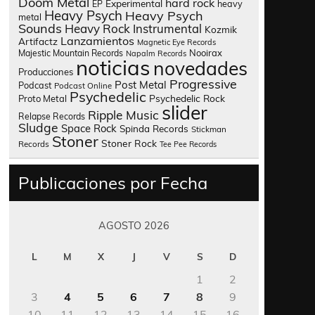
Doom Metal
hard rock
Experimental
heavy
EP
Heavy Psych
Heavy Psych
metal
Sounds
Heavy Rock
Instrumental
Kozmik
Lanzamientos
Artifactz
Magnetic Eye Records
Nooirax
Majestic Mountain Records
Napalm Records
noticias
novedades
Producciones
Progressive
Post Metal
Podcast
Podcast Online
Psychedelic
Psychedelic Rock
Proto Metal
slider
Ripple Music
Relapse Records
Sludge
Space Rock
Spinda Records
Stickman
Stoner
Stoner Rock
Records
Tee Pee Records
Publicaciones por Fecha
AGOSTO 2026
L
M
X
J
V
S
D
1
2
3
4
5
6
7
8
9
10
11
12
13
14
15
16