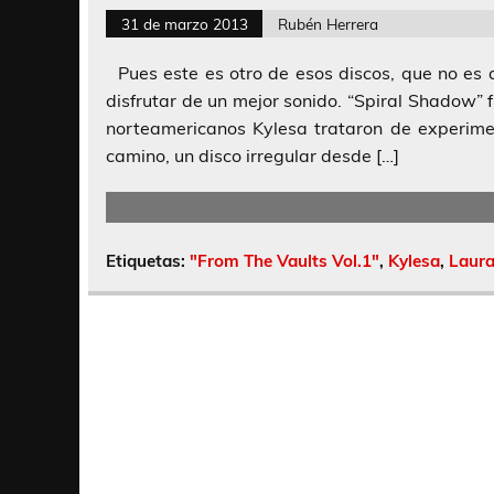
31 de marzo 2013
Rubén Herrera
Pues este es otro de esos discos, que no es q
disfrutar de un mejor sonido. “Spiral Shadow” 
norteamericanos Kylesa trataron de experime
camino, un disco irregular desde […]
Etiquetas:
"From The Vaults Vol.1"
,
Kylesa
,
Laura