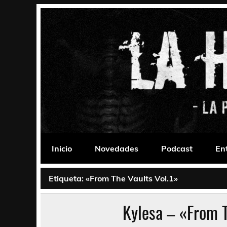
Saltar
al
contenido
La Habitación 235
Psychedelic, Stoner, Doom, Sludge, Fuzz, Space,
Inicio
Novedades
Podcast
En
Etiqueta:
«From The Vaults Vol.1»
Kylesa – «From T