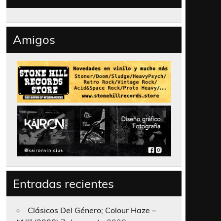
Amigos
Entradas recientes
Clásicos Del Género; Colour Haze –