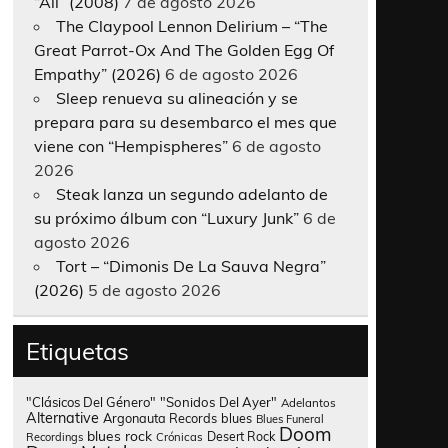
“All” (2008)
7 de agosto 2026
The Claypool Lennon Delirium – “The
Great Parrot-Ox And The Golden Egg Of
Empathy” (2026)
6 de agosto 2026
Sleep renueva su alineación y se
prepara para su desembarco el mes que
viene con “Hempispheres”
6 de agosto
2026
Steak lanza un segundo adelanto de
su próximo álbum con “Luxury Junk”
6 de
agosto 2026
Tort – “Dimonis De La Sauva Negra”
(2026)
5 de agosto 2026
Etiquetas
"Clásicos Del Género"
"Sonidos Del Ayer"
Adelantos
Alternative
Argonauta Records
blues
Blues Funeral
Doom
blues rock
Desert Rock
Recordings
Crónicas