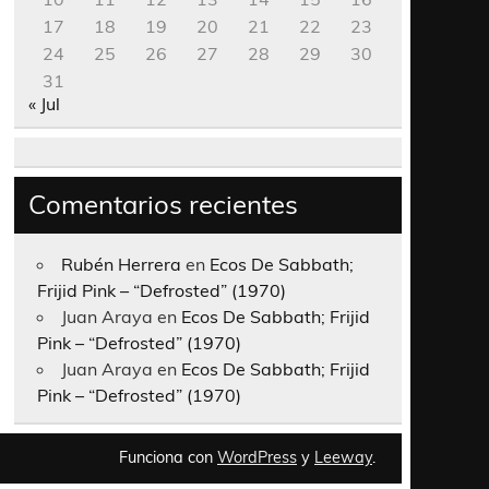
17
18
19
20
21
22
23
24
25
26
27
28
29
30
31
« Jul
Comentarios recientes
Rubén Herrera
en
Ecos De Sabbath;
Frijid Pink – “Defrosted” (1970)
Juan Araya
en
Ecos De Sabbath; Frijid
Pink – “Defrosted” (1970)
Juan Araya
en
Ecos De Sabbath; Frijid
Pink – “Defrosted” (1970)
Funciona con
WordPress
y
Leeway
.