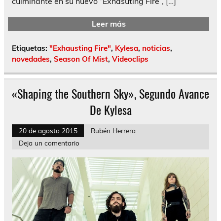
culminante en su nuevo “Exhasuting Fire”, […]
Leer más
Etiquetas:
"Exhausting Fire"
,
Kylesa
,
noticias
,
novedades
,
Season Of Mist
,
Videoclips
«Shaping the Southern Sky», Segundo Avance
De Kylesa
20 de agosto 2015
Rubén Herrera
Deja un comentario