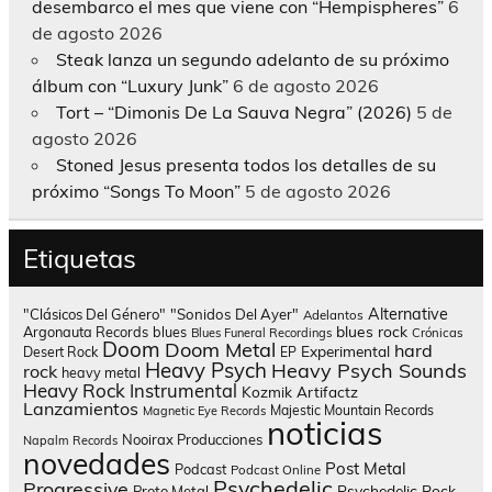
desembarco el mes que viene con “Hempispheres”
6
de agosto 2026
Steak lanza un segundo adelanto de su próximo
álbum con “Luxury Junk”
6 de agosto 2026
Tort – “Dimonis De La Sauva Negra” (2026)
5 de
agosto 2026
Stoned Jesus presenta todos los detalles de su
próximo “Songs To Moon”
5 de agosto 2026
Etiquetas
Alternative
"Clásicos Del Género"
"Sonidos Del Ayer"
Adelantos
blues rock
Argonauta Records
blues
Blues Funeral Recordings
Crónicas
Doom
Doom Metal
hard
Experimental
Desert Rock
EP
Heavy Psych
Heavy Psych Sounds
rock
heavy metal
Heavy Rock
Instrumental
Kozmik Artifactz
Lanzamientos
Majestic Mountain Records
Magnetic Eye Records
noticias
Nooirax Producciones
Napalm Records
novedades
Post Metal
Podcast
Podcast Online
Psychedelic
Progressive
Psychedelic Rock
Proto Metal