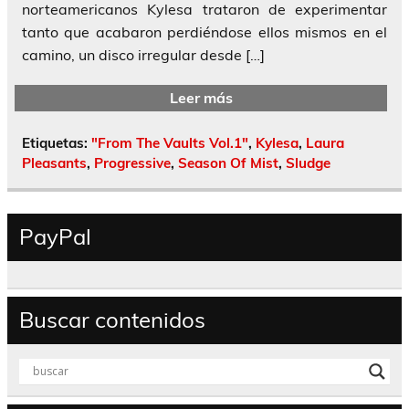
norteamericanos Kylesa trataron de experimentar
tanto que acabaron perdiéndose ellos mismos en el
camino, un disco irregular desde […]
Leer más
Etiquetas:
"From The Vaults Vol.1"
,
Kylesa
,
Laura
Pleasants
,
Progressive
,
Season Of Mist
,
Sludge
PayPal
Buscar contenidos