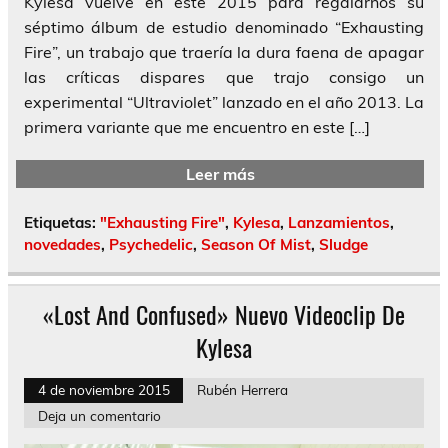
Kylesa vuelve en este 2015 para regalarnos su
séptimo álbum de estudio denominado “Exhausting
Fire”, un trabajo que traería la dura faena de apagar
las críticas dispares que trajo consigo un
experimental “Ultraviolet” lanzado en el año 2013. La
primera variante que me encuentro en este […]
Leer más
Etiquetas:
"Exhausting Fire"
,
Kylesa
,
Lanzamientos
,
novedades
,
Psychedelic
,
Season Of Mist
,
Sludge
«Lost And Confused» Nuevo Videoclip De
Kylesa
4 de noviembre 2015
Rubén Herrera
Deja un comentario