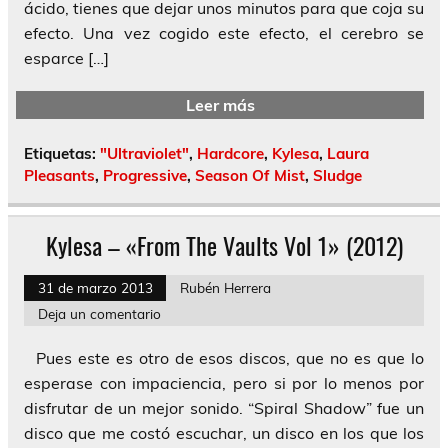
ácido, tienes que dejar unos minutos para que coja su
efecto. Una vez cogido este efecto, el cerebro se
esparce […]
Leer más
Etiquetas:
"Ultraviolet"
,
Hardcore
,
Kylesa
,
Laura
Pleasants
,
Progressive
,
Season Of Mist
,
Sludge
Kylesa – «From The Vaults Vol 1» (2012)
31 de marzo 2013
Rubén Herrera
Deja un comentario
Pues este es otro de esos discos, que no es que lo
esperase con impaciencia, pero si por lo menos por
disfrutar de un mejor sonido. “Spiral Shadow” fue un
disco que me costó escuchar, un disco en los que los