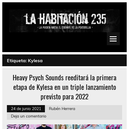
Saltar
al
contenido
La Habitación 235
Psychedelic, Stoner, Doom, Sludge, Fuzz, Space, Drone
Etiqueta:
Kylesa
Heavy Psych Sounds reeditará la primera
etapa de Kylesa en un triple lanzamiento
previsto para 2022
24 de junio 2021
Rubén Herrera
Deja un comentario