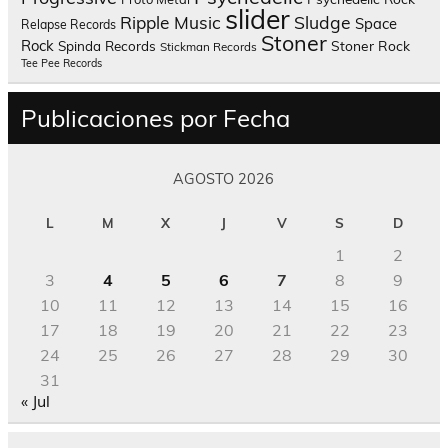
slider
Sludge
Ripple Music
Space
Relapse Records
Stoner
Rock
Spinda Records
Stoner Rock
Stickman Records
Tee Pee Records
Publicaciones por Fecha
AGOSTO 2026
L
M
X
J
V
S
D
1
2
3
4
5
6
7
8
9
10
11
12
13
14
15
16
17
18
19
20
21
22
23
24
25
26
27
28
29
30
31
« Jul