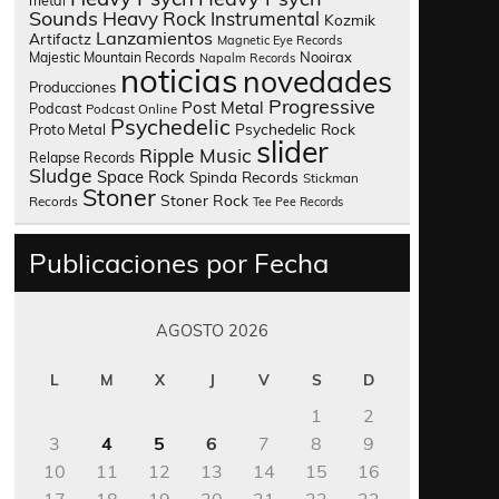
metal
Sounds
Heavy Rock
Instrumental
Kozmik
Lanzamientos
Artifactz
Magnetic Eye Records
Nooirax
Majestic Mountain Records
Napalm Records
noticias
novedades
Producciones
Progressive
Post Metal
Podcast
Podcast Online
Psychedelic
Psychedelic Rock
Proto Metal
slider
Ripple Music
Relapse Records
Sludge
Space Rock
Spinda Records
Stickman
Stoner
Stoner Rock
Records
Tee Pee Records
Publicaciones por Fecha
AGOSTO 2026
L
M
X
J
V
S
D
1
2
3
4
5
6
7
8
9
10
11
12
13
14
15
16