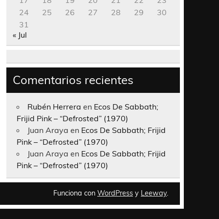
17
18
19
20
21
22
23
24
25
26
27
28
29
30
31
« Jul
Comentarios recientes
Rubén Herrera
en
Ecos De Sabbath;
Frijid Pink – “Defrosted” (1970)
Juan Araya
en
Ecos De Sabbath; Frijid
Pink – “Defrosted” (1970)
Juan Araya
en
Ecos De Sabbath; Frijid
Pink – “Defrosted” (1970)
Funciona con
WordPress
y
Leeway
.