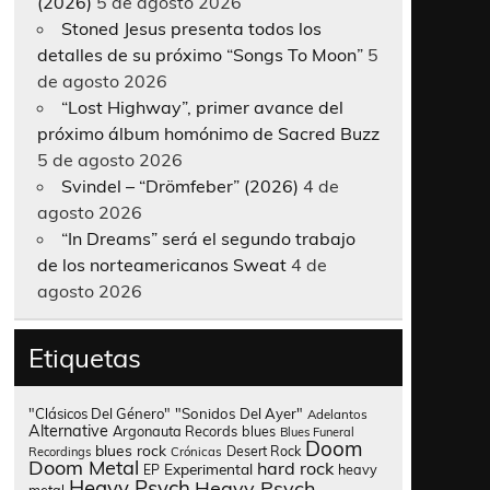
(2026)
5 de agosto 2026
Stoned Jesus presenta todos los
detalles de su próximo “Songs To Moon”
5
de agosto 2026
“Lost Highway”, primer avance del
próximo álbum homónimo de Sacred Buzz
5 de agosto 2026
Svindel – “Drömfeber” (2026)
4 de
agosto 2026
“In Dreams” será el segundo trabajo
de los norteamericanos Sweat
4 de
agosto 2026
Etiquetas
"Clásicos Del Género"
"Sonidos Del Ayer"
Adelantos
Alternative
Argonauta Records
blues
Blues Funeral
Doom
blues rock
Desert Rock
Recordings
Crónicas
Doom Metal
hard rock
Experimental
heavy
EP
Heavy Psych
Heavy Psych