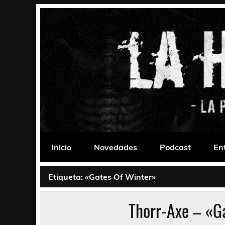
Saltar
al
contenido
La Habitación 235
Psychedelic, Stoner, Doom, Sludge, Fuzz, Space,
Inicio
Novedades
Podcast
En
Etiqueta:
«Gates Of Winter»
Thorr-Axe – «G