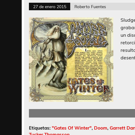
27 de enero 2015
Roberto Fuentes
Sludg
grabar
un dis
retorc
result
desenf
Etiquetas:
"Gates Of Winter"
,
Doom
,
Garrett Dan
Tucker Thomasson