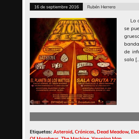
16 de septiembre 2016
Rubén Herrera
Lo oc
se pue
grueso
bandas
de in
sala [
Etiquetas:
Asteroid
,
Crónicas
,
Dead Meadow
,
Ele
Of Morpheus
,
The Machine
,
Yawning Man