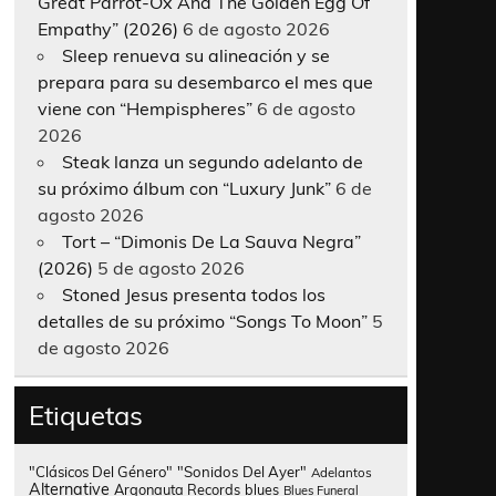
Great Parrot-Ox And The Golden Egg Of
Empathy” (2026)
6 de agosto 2026
Sleep renueva su alineación y se
prepara para su desembarco el mes que
viene con “Hempispheres”
6 de agosto
2026
Steak lanza un segundo adelanto de
su próximo álbum con “Luxury Junk”
6 de
agosto 2026
Tort – “Dimonis De La Sauva Negra”
(2026)
5 de agosto 2026
Stoned Jesus presenta todos los
detalles de su próximo “Songs To Moon”
5
de agosto 2026
Etiquetas
"Clásicos Del Género"
"Sonidos Del Ayer"
Adelantos
Alternative
Argonauta Records
blues
Blues Funeral