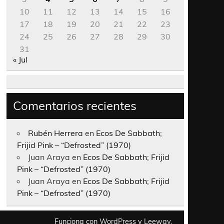
10
11
12
13
14
15
16
17
18
19
20
21
22
23
24
25
26
27
28
29
30
31
« Jul
Comentarios recientes
Rubén Herrera
en
Ecos De Sabbath;
Frijid Pink – “Defrosted” (1970)
Juan Araya
en
Ecos De Sabbath; Frijid
Pink – “Defrosted” (1970)
Juan Araya
en
Ecos De Sabbath; Frijid
Pink – “Defrosted” (1970)
Funciona con
WordPress
y
Leeway
.