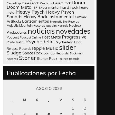
Doom
blues rock
Desert Rock
Recordings
Crónicas
Doom Metal
hard rock
Experimental
heavy
EP
Heavy Psych
Heavy Psych
metal
Sounds
Heavy Rock
Instrumental
Kozmik
Lanzamientos
Artifactz
Magnetic Eye Records
Nooirax
Majestic Mountain Records
Napalm Records
noticias
novedades
Producciones
Progressive
Post Metal
Podcast
Podcast Online
Psychedelic
Psychedelic Rock
Proto Metal
slider
Ripple Music
Relapse Records
Sludge
Space Rock
Spinda Records
Stickman
Stoner
Stoner Rock
Records
Tee Pee Records
Publicaciones por Fecha
AGOSTO 2026
L
M
X
J
V
S
D
1
2
3
4
5
6
7
8
9