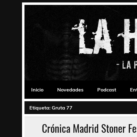
Saltar
al
contenido
La Habitación 235
Psychedelic, Stoner, Doom, Sludge, Fuzz, Space,
Inicio
Novedades
Podcast
En
Etiqueta:
Gruta 77
Crónica Madrid Stoner Fes