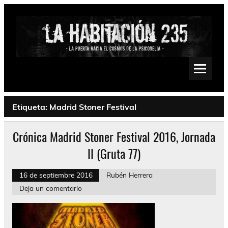
Saltar
al
contenido
La Habitación 235
Psychedelic, Stoner, Doom, Sludge, Fuzz, Space, Drone
Etiqueta:
Madrid Stoner Festival
Crónica Madrid Stoner Festival 2016, Jornada
II (Gruta 77)
16 de septiembre 2016
Rubén Herrera
Deja un comentario