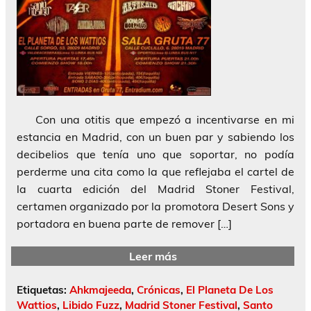
Con una otitis que empezó a incentivarse en mi
estancia en Madrid, con un buen par y sabiendo los
decibelios que tenía uno que soportar, no podía
perderme una cita como la que reflejaba el cartel de
la cuarta edición del Madrid Stoner Festival,
certamen organizado por la promotora Desert Sons y
portadora en buena parte de remover […]
Leer más
Etiquetas:
Ahkmajeeda
,
Crónicas
,
El Planeta De Los
Wattios
,
Libido Fuzz
,
Madrid Stoner Festival
,
Santo