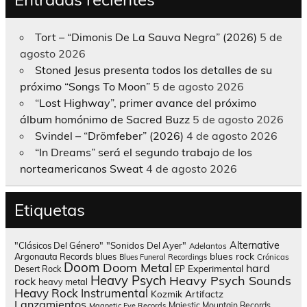
Tort – “Dimonis De La Sauva Negra” (2026)
5 de
agosto 2026
Stoned Jesus presenta todos los detalles de su
próximo “Songs To Moon”
5 de agosto 2026
“Lost Highway”, primer avance del próximo
álbum homónimo de Sacred Buzz
5 de agosto 2026
Svindel – “Drömfeber” (2026)
4 de agosto 2026
“In Dreams” será el segundo trabajo de los
norteamericanos Sweat
4 de agosto 2026
Etiquetas
Alternative
"Clásicos Del Género"
"Sonidos Del Ayer"
Adelantos
blues rock
Argonauta Records
blues
Blues Funeral Recordings
Crónicas
Doom
Doom Metal
hard
Experimental
Desert Rock
EP
Heavy Psych
Heavy Psych Sounds
rock
heavy metal
Heavy Rock
Instrumental
Kozmik Artifactz
Lanzamientos
Majestic Mountain Records
Magnetic Eye Records