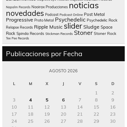
noticias
Nooirax Producciones
Napalm Records
novedades
Post Metal
Podcast
Podcast Online
Psychedelic
Progressive
Psychedelic Rock
Proto Metal
slider
Sludge
Ripple Music
Space
Relapse Records
Stoner
Rock
Spinda Records
Stoner Rock
Stickman Records
Tee Pee Records
Publicaciones por Fecha
AGOSTO 2026
L
M
X
J
V
S
D
1
2
3
4
5
6
7
8
9
10
11
12
13
14
15
16
17
18
19
20
21
22
23
24
25
26
27
28
29
30