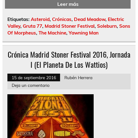
Leer más
Etiquetas:
Asteroid
,
Crónicas
,
Dead Meadow
,
Electric
Valley
,
Gruta 77
,
Madrid Stoner Festival
,
Soleburn
,
Sons
Of Morpheus
,
The Machine
,
Yawning Man
Crónica Madrid Stoner Festival 2016, Jornada
I (El Planeta De Los Wattios)
15 de septiembre 2016
Rubén Herrera
Deja un comentario