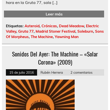
hora en la Gruta 77, sala […]
Leer más
Etiquetas:
Asteroid
,
Crónicas
,
Dead Meadow
,
Electric
Valley
,
Gruta 77
,
Madrid Stoner Festival
,
Soleburn
,
Sons
Of Morpheus
,
The Machine
,
Yawning Man
Sonidos Del Ayer: The Machine – «Solar
Corona» (2009)
15 de julio 2016
Rubén Herrera
2 comentarios