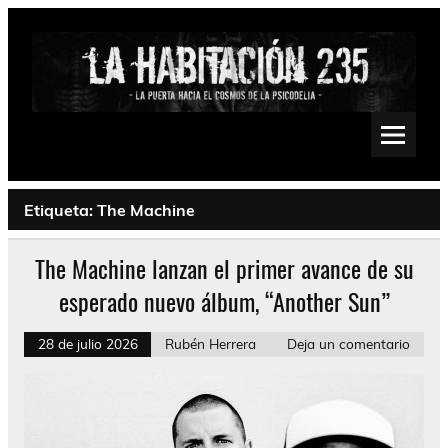
Saltar
al
contenido
La Habitación 235
Psychedelic, Stoner, Doom, Sludge, Fuzz, Space, Drone
Etiqueta:
The Machine
The Machine lanzan el primer avance de su
esperado nuevo álbum, “Another Sun”
28 de julio 2026
Rubén Herrera
Deja un comentario