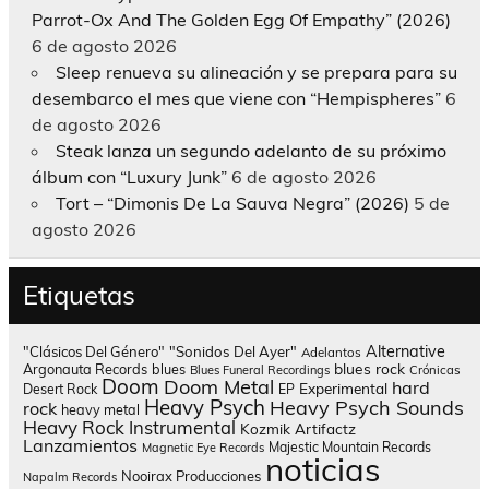
Parrot-Ox And The Golden Egg Of Empathy” (2026)
6 de agosto 2026
Sleep renueva su alineación y se prepara para su
desembarco el mes que viene con “Hempispheres”
6
de agosto 2026
Steak lanza un segundo adelanto de su próximo
álbum con “Luxury Junk”
6 de agosto 2026
Tort – “Dimonis De La Sauva Negra” (2026)
5 de
agosto 2026
Etiquetas
Alternative
"Clásicos Del Género"
"Sonidos Del Ayer"
Adelantos
blues rock
Argonauta Records
blues
Blues Funeral Recordings
Crónicas
Doom
Doom Metal
hard
Experimental
Desert Rock
EP
Heavy Psych
Heavy Psych Sounds
rock
heavy metal
Heavy Rock
Instrumental
Kozmik Artifactz
Lanzamientos
Majestic Mountain Records
Magnetic Eye Records
noticias
Nooirax Producciones
Napalm Records