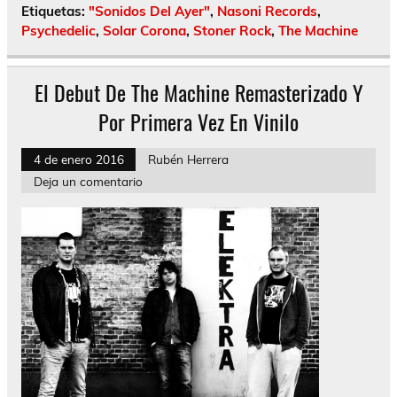
Etiquetas:
"Sonidos Del Ayer"
,
Nasoni Records
,
Psychedelic
,
Solar Corona
,
Stoner Rock
,
The Machine
El Debut De The Machine Remasterizado Y
Por Primera Vez En Vinilo
4 de enero 2016
Rubén Herrera
Deja un comentario