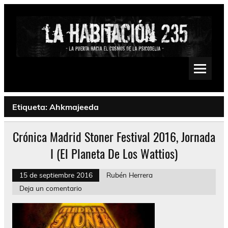
Saltar
al
contenido
La Habitación 235
Psychedelic, Stoner, Doom, Sludge, Fuzz, Space, Drone
Etiqueta:
Ahkmajeeda
Crónica Madrid Stoner Festival 2016, Jornada
I (El Planeta De Los Wattios)
15 de septiembre 2016
Rubén Herrera
Deja un comentario