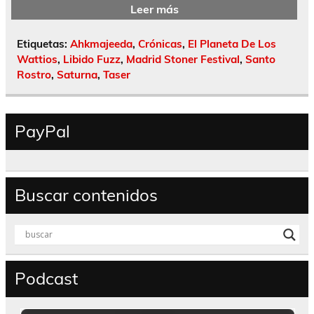
Leer más
Etiquetas:
Ahkmajeeda
,
Crónicas
,
El Planeta De Los
Wattios
,
Libido Fuzz
,
Madrid Stoner Festival
,
Santo
Rostro
,
Saturna
,
Taser
PayPal
Buscar contenidos
Podcast