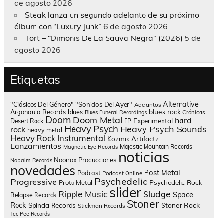
de agosto 2026
Steak lanza un segundo adelanto de su próximo
álbum con “Luxury Junk”
6 de agosto 2026
Tort – “Dimonis De La Sauva Negra” (2026)
5 de
agosto 2026
Etiquetas
Alternative
"Clásicos Del Género"
"Sonidos Del Ayer"
Adelantos
blues rock
Argonauta Records
blues
Blues Funeral Recordings
Crónicas
Doom
Doom Metal
hard
Experimental
Desert Rock
EP
Heavy Psych
Heavy Psych Sounds
rock
heavy metal
Heavy Rock
Instrumental
Kozmik Artifactz
Lanzamientos
Majestic Mountain Records
Magnetic Eye Records
noticias
Nooirax Producciones
Napalm Records
novedades
Post Metal
Podcast
Podcast Online
Psychedelic
Progressive
Psychedelic Rock
Proto Metal
slider
Sludge
Ripple Music
Space
Relapse Records
Stoner
Rock
Spinda Records
Stoner Rock
Stickman Records
Tee Pee Records