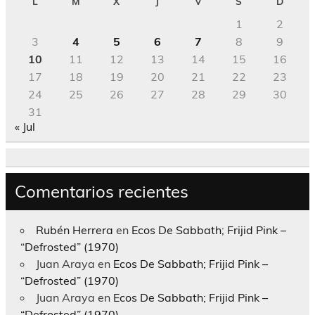
L
M
X
J
V
S
D
1
2
3
4
5
6
7
8
9
10
11
12
13
14
15
16
17
18
19
20
21
22
23
24
25
26
27
28
29
30
31
« Jul
Comentarios recientes
Rubén Herrera
en
Ecos De Sabbath; Frijid Pink –
“Defrosted” (1970)
Juan Araya
en
Ecos De Sabbath; Frijid Pink –
“Defrosted” (1970)
Juan Araya
en
Ecos De Sabbath; Frijid Pink –
“Defrosted” (1970)