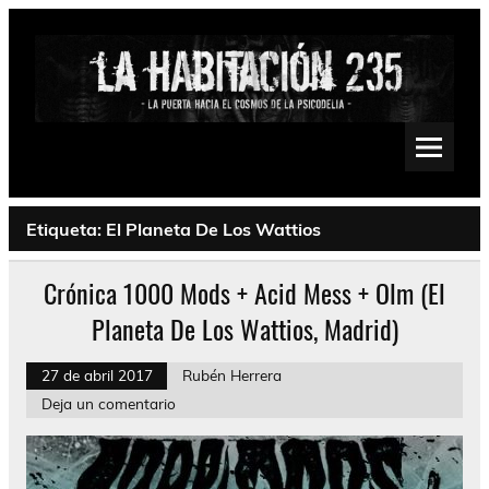
Saltar
al
contenido
La Habitación 235
Psychedelic, Stoner, Doom, Sludge, Fuzz, Space, Drone
Etiqueta:
El Planeta De Los Wattios
Crónica 1000 Mods + Acid Mess + Olm (El
Planeta De Los Wattios, Madrid)
27 de abril 2017
Rubén Herrera
Deja un comentario