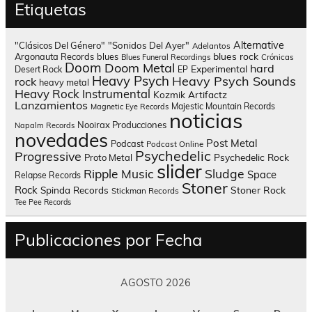
Etiquetas
Alternative
"Clásicos Del Género"
"Sonidos Del Ayer"
Adelantos
blues rock
Argonauta Records
blues
Blues Funeral Recordings
Crónicas
Doom
Doom Metal
hard
Experimental
Desert Rock
EP
Heavy Psych
Heavy Psych Sounds
rock
heavy metal
Heavy Rock
Instrumental
Kozmik Artifactz
Lanzamientos
Majestic Mountain Records
Magnetic Eye Records
noticias
Nooirax Producciones
Napalm Records
novedades
Post Metal
Podcast
Podcast Online
Psychedelic
Progressive
Psychedelic Rock
Proto Metal
slider
Sludge
Ripple Music
Space
Relapse Records
Stoner
Rock
Spinda Records
Stoner Rock
Stickman Records
Tee Pee Records
Publicaciones por Fecha
AGOSTO 2026