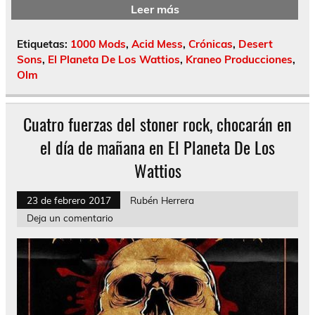
Leer más
Etiquetas:
1000 Mods
,
Acid Mess
,
Crónicas
,
Desert
Sons
,
El Planeta De Los Wattios
,
Kraneo Producciones
,
Olm
Cuatro fuerzas del stoner rock, chocarán en
el día de mañana en El Planeta De Los
Wattios
23 de febrero 2017
Rubén Herrera
Deja un comentario