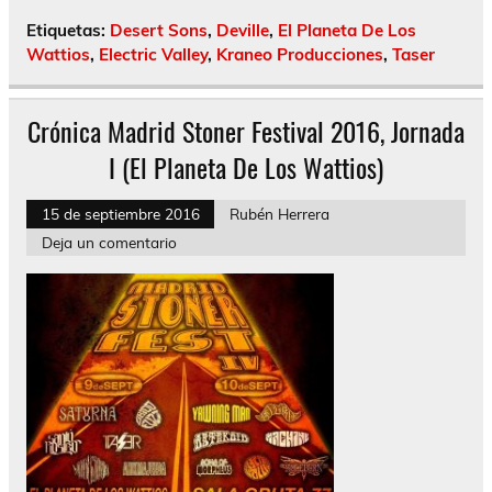
Etiquetas:
Desert Sons
,
Deville
,
El Planeta De Los
Wattios
,
Electric Valley
,
Kraneo Producciones
,
Taser
Crónica Madrid Stoner Festival 2016, Jornada
I (El Planeta De Los Wattios)
15 de septiembre 2016
Rubén Herrera
Deja un comentario