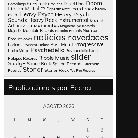
Doom
blues rock
Desert Rock
Recordings
Crónicas
Doom Metal
hard rock
Experimental
heavy
EP
Heavy Psych
Heavy Psych
metal
Sounds
Heavy Rock
Instrumental
Kozmik
Lanzamientos
Artifactz
Magnetic Eye Records
Nooirax
Majestic Mountain Records
Napalm Records
noticias
novedades
Producciones
Progressive
Post Metal
Podcast
Podcast Online
Psychedelic
Psychedelic Rock
Proto Metal
slider
Ripple Music
Relapse Records
Sludge
Space Rock
Spinda Records
Stickman
Stoner
Stoner Rock
Records
Tee Pee Records
Publicaciones por Fecha
AGOSTO 2026
L
M
X
J
V
S
D
1
2
3
4
5
6
7
8
9