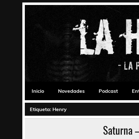
Saltar
al
contenido
La Habitación 235
Psychedelic, Stoner, Doom, Sludge, Fuzz, Space,
Inicio
Novedades
Podcast
En
Etiqueta:
Henry
Saturna 