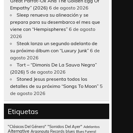
Great Parrot-Ox And The Golden Egg Of
Empathy” (2026)
6 de agosto 2026
Sleep renueva su alineación y se
prepara para su desembarco el mes que
viene con “Hempispheres”
6 de agosto
2026
Steak lanza un segundo adelanto de
su próximo álbum con “Luxury Junk”
6 de
agosto 2026
Tort – “Dimonis De La Sauva Negra”
(2026)
5 de agosto 2026
Stoned Jesus presenta todos los
detalles de su próximo “Songs To Moon”
5
de agosto 2026
Etiquetas
"Clásicos Del Género"
"Sonidos Del Ayer"
Adelantos
Alternative
Argonauta Records
blues
Blues Funeral