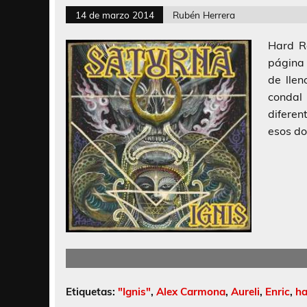
14 de marzo 2014
Rubén Herrera
Hard R
página 
de lle
condal
diferen
esos do
Etiquetas:
"Ignis"
,
Alex Carmona
,
Aureli
,
Enric
,
ha