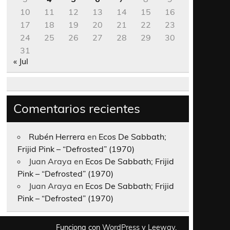
10
11
12
13
14
15
16
17
18
19
20
21
22
23
24
25
26
27
28
29
30
31
« Jul
Comentarios recientes
Rubén Herrera
en
Ecos De Sabbath;
Frijid Pink – “Defrosted” (1970)
Juan Araya
en
Ecos De Sabbath; Frijid
Pink – “Defrosted” (1970)
Juan Araya
en
Ecos De Sabbath; Frijid
Pink – “Defrosted” (1970)
Funciona con
WordPress
y
Leeway
.