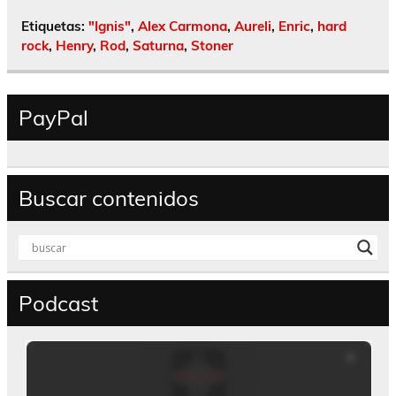
Etiquetas:
"Ignis"
,
Alex Carmona
,
Aureli
,
Enric
,
hard
rock
,
Henry
,
Rod
,
Saturna
,
Stoner
PayPal
Buscar contenidos
Podcast