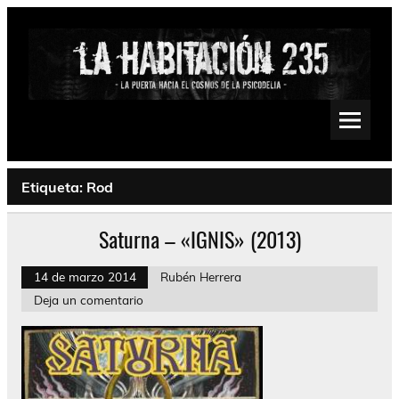
Saltar
al
contenido
La Habitación 235
Psychedelic, Stoner, Doom, Sludge, Fuzz, Space, Drone
Etiqueta:
Rod
Saturna – «IGNIS» (2013)
14 de marzo 2014
Rubén Herrera
Deja un comentario