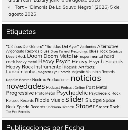
Tort – “Dimonis De La Sauva Negra” (2026)
5 de
agosto 2026
Etiquetas
Alternative
"Clásicos Del Género"
"Sonidos Del Ayer"
Adelantos
blues rock
Argonauta Records
blues
Blues Funeral Recordings
Crónicas
Doom
Doom Metal
hard
Experimental
Desert Rock
EP
Heavy Psych
Heavy Psych Sounds
rock
heavy metal
Heavy Rock
Instrumental
Kozmik Artifactz
Lanzamientos
Majestic Mountain Records
Magnetic Eye Records
noticias
Nooirax Producciones
Napalm Records
novedades
Post Metal
Podcast
Podcast Online
Psychedelic
Progressive
Psychedelic Rock
Proto Metal
slider
Sludge
Ripple Music
Space
Relapse Records
Stoner
Rock
Spinda Records
Stoner Rock
Stickman Records
Tee Pee Records
Publicaciones por Fecha