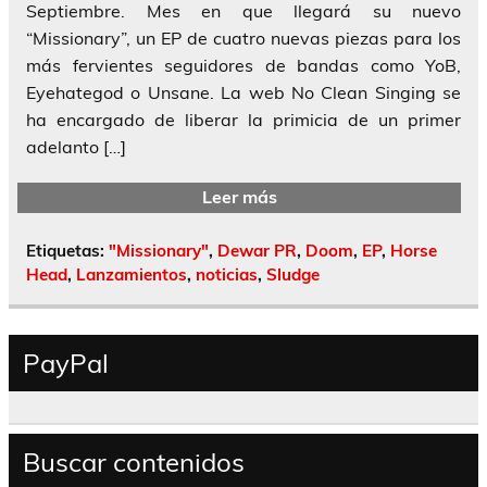
Septiembre. Mes en que llegará su nuevo
“Missionary”, un EP de cuatro nuevas piezas para los
más fervientes seguidores de bandas como YoB,
Eyehategod o Unsane. La web No Clean Singing se
ha encargado de liberar la primicia de un primer
adelanto […]
Leer más
Etiquetas:
"Missionary"
,
Dewar PR
,
Doom
,
EP
,
Horse
Head
,
Lanzamientos
,
noticias
,
Sludge
PayPal
Buscar contenidos