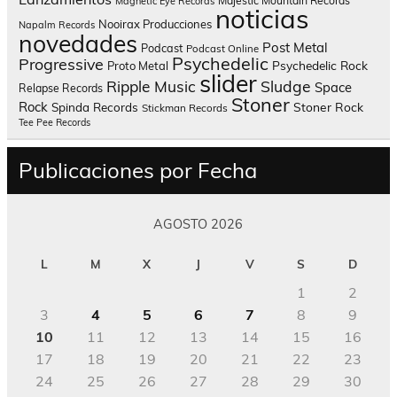
Majestic Mountain Records
Magnetic Eye Records
noticias
Nooirax Producciones
Napalm Records
novedades
Post Metal
Podcast
Podcast Online
Psychedelic
Progressive
Psychedelic Rock
Proto Metal
slider
Sludge
Ripple Music
Space
Relapse Records
Stoner
Rock
Spinda Records
Stoner Rock
Stickman Records
Tee Pee Records
Publicaciones por Fecha
AGOSTO 2026
L
M
X
J
V
S
D
1
2
3
4
5
6
7
8
9
10
11
12
13
14
15
16
17
18
19
20
21
22
23
24
25
26
27
28
29
30