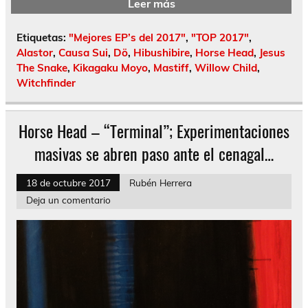
Leer más
Etiquetas:
"Mejores EP’s del 2017"
,
"TOP 2017"
,
Alastor
,
Causa Sui
,
Dö
,
Hibushibire
,
Horse Head
,
Jesus
The Snake
,
Kikagaku Moyo
,
Mastiff
,
Willow Child
,
Witchfinder
Horse Head – “Terminal”; Experimentaciones
masivas se abren paso ante el cenagal…
18 de octubre 2017
Rubén Herrera
Deja un comentario