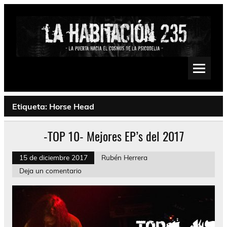
Saltar
al
contenido
La Habitación 235
Psychedelic, Stoner, Doom, Sludge, Fuzz, Space, Drone
Etiqueta:
Horse Head
-TOP 10- Mejores EP’s del 2017
15 de diciembre 2017
Rubén Herrera
Deja un comentario