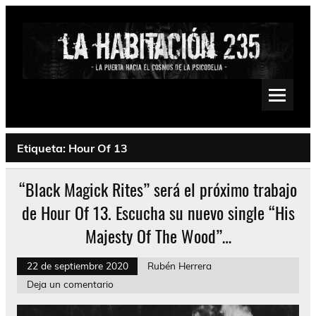
Saltar
al
contenido
La Habitación 235
Psychedelic, Stoner, Doom, Sludge, Fuzz, Space, Drone
Etiqueta:
Hour Of 13
“Black Magick Rites” será el próximo trabajo
de Hour Of 13. Escucha su nuevo single “His
Majesty Of The Wood”…
22 de septiembre 2020
Rubén Herrera
Deja un comentario