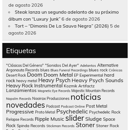
de agosto 2026
Steak lanza un segundo adelanto de su próximo
álbum con “Luxury Junk”
6 de agosto 2026
Tort – “Dimonis De La Sauva Negra” (2026)
5 de
agosto 2026
Etiquetas
Alternative
"Clásicos Del Género"
"Sonidos Del Ayer"
Adelantos
blues rock
Argonauta Records
blues
Blues Funeral Recordings
Crónicas
Doom
Doom Metal
hard
Experimental
Desert Rock
EP
Heavy Psych
Heavy Psych Sounds
rock
heavy metal
Heavy Rock
Instrumental
Kozmik Artifactz
Lanzamientos
Majestic Mountain Records
Magnetic Eye Records
noticias
Nooirax Producciones
Napalm Records
novedades
Post Metal
Podcast
Podcast Online
Psychedelic
Progressive
Psychedelic Rock
Proto Metal
slider
Sludge
Ripple Music
Space
Relapse Records
Stoner
Rock
Spinda Records
Stoner Rock
Stickman Records