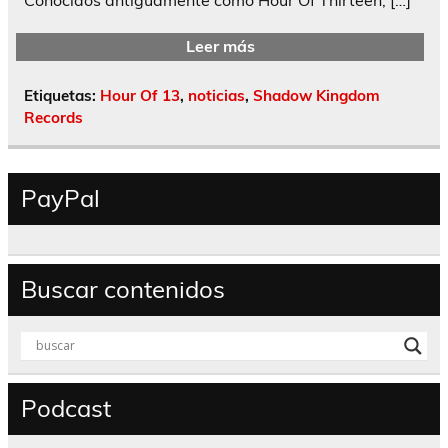
Leer más
Etiquetas:
Hour Of 13
,
noticias
,
Shadow Kingdom
Records
PayPal
Buscar contenidos
Podcast