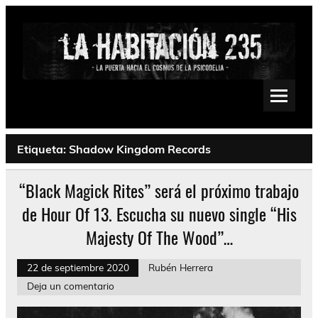
Saltar
al
contenido
La Habitación 235
Psychedelic, Stoner, Doom, Sludge, Fuzz, Space, Drone
Etiqueta:
Shadow Kingdom Records
“Black Magick Rites” será el próximo trabajo
de Hour Of 13. Escucha su nuevo single “His
Majesty Of The Wood”…
22 de septiembre 2020
Rubén Herrera
Deja un comentario