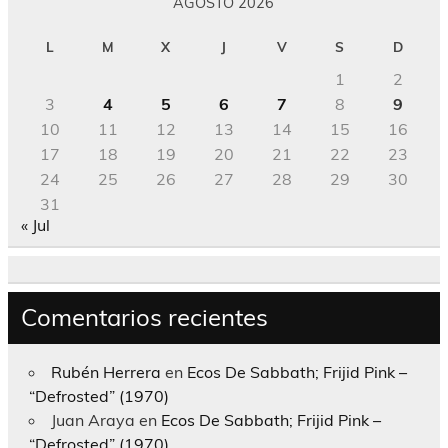
AGOSTO 2026
L
M
X
J
V
S
D
1
2
3
4
5
6
7
8
9
10
11
12
13
14
15
16
17
18
19
20
21
22
23
24
25
26
27
28
29
30
31
« Jul
Comentarios recientes
Rubén Herrera
en
Ecos De Sabbath; Frijid Pink –
“Defrosted” (1970)
Juan Araya
en
Ecos De Sabbath; Frijid Pink –
“Defrosted” (1970)