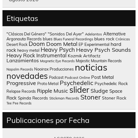
Etiquetas
Alternative
"Clásicos Del Género"
"Sonidos Del Ayer"
Adelantos
blues rock
Argonauta Records
blues
Blues Funeral Recordings
Crónicas
Doom
Doom Metal
hard
Experimental
Desert Rock
EP
Heavy Psych
Heavy Psych Sounds
rock
heavy metal
Heavy Rock
Instrumental
Kozmik Artifactz
Lanzamientos
Majestic Mountain Records
Magnetic Eye Records
noticias
Nooirax Producciones
Napalm Records
novedades
Post Metal
Podcast
Podcast Online
Psychedelic
Progressive
Psychedelic Rock
Proto Metal
slider
Sludge
Ripple Music
Space
Relapse Records
Stoner
Rock
Spinda Records
Stoner Rock
Stickman Records
Tee Pee Records
Publicaciones por Fecha