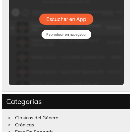
Categorías
Clásicos del Género
Crónicas
Ecos De Sabbath