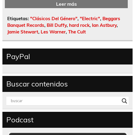
Leer más
Etiquetas:
"Clásicos Del Género"
,
"Electric"
,
Beggars
Banquet Records
,
Bill Duffy
,
hard rock
,
Ian Astbury
,
Jamie Stewart
,
Les Warner
,
The Cult
PayPal
Buscar contenidos
Podcast