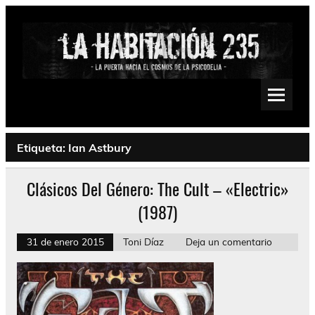
Saltar
al
contenido
La Habitación 235
Psychedelic, Stoner, Doom, Sludge, Fuzz, Space, Drone
Etiqueta:
Ian Astbury
Clásicos Del Género: The Cult – «Electric»
(1987)
31 de enero 2015
Toni Díaz
Deja un comentario