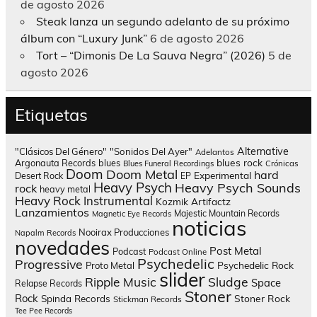
de agosto 2026
Steak lanza un segundo adelanto de su próximo
álbum con “Luxury Junk”
6 de agosto 2026
Tort – “Dimonis De La Sauva Negra” (2026)
5 de
agosto 2026
Etiquetas
Alternative
"Clásicos Del Género"
"Sonidos Del Ayer"
Adelantos
blues rock
Argonauta Records
blues
Blues Funeral Recordings
Crónicas
Doom
Doom Metal
hard
Experimental
Desert Rock
EP
Heavy Psych
Heavy Psych Sounds
rock
heavy metal
Heavy Rock
Instrumental
Kozmik Artifactz
Lanzamientos
Majestic Mountain Records
Magnetic Eye Records
noticias
Nooirax Producciones
Napalm Records
novedades
Post Metal
Podcast
Podcast Online
Psychedelic
Progressive
Psychedelic Rock
Proto Metal
slider
Sludge
Ripple Music
Space
Relapse Records
Stoner
Rock
Spinda Records
Stoner Rock
Stickman Records
Tee Pee Records