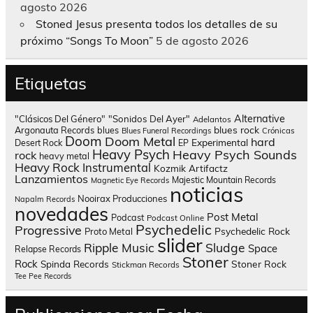
agosto 2026
Stoned Jesus presenta todos los detalles de su
próximo “Songs To Moon”
5 de agosto 2026
Etiquetas
Alternative
"Clásicos Del Género"
"Sonidos Del Ayer"
Adelantos
blues rock
Argonauta Records
blues
Blues Funeral Recordings
Crónicas
Doom
Doom Metal
hard
Experimental
Desert Rock
EP
Heavy Psych
Heavy Psych Sounds
rock
heavy metal
Heavy Rock
Instrumental
Kozmik Artifactz
Lanzamientos
Majestic Mountain Records
Magnetic Eye Records
noticias
Nooirax Producciones
Napalm Records
novedades
Post Metal
Podcast
Podcast Online
Psychedelic
Progressive
Psychedelic Rock
Proto Metal
slider
Sludge
Ripple Music
Space
Relapse Records
Stoner
Rock
Spinda Records
Stoner Rock
Stickman Records
Tee Pee Records