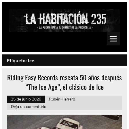
Saltar
al
contenido
La Habitación 235
Psychedelic, Stoner, Doom, Sludge, Fuzz, Space, Drone
Etiqueta:
Ice
Riding Easy Records rescata 50 años después
“The Ice Age”, el clásico de Ice
25 de junio 2020
Rubén Herrera
Deja un comentario