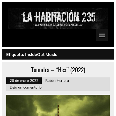
Saltar
al
contenido
La Habitación 235
Psychedelic, Stoner, Doom, Sludge, Fuzz, Space, Drone
Etiqueta:
InsideOut Music
Toundra – “Hex” (2022)
26 de enero 2022
Rubén Herrera
Deja un comentario