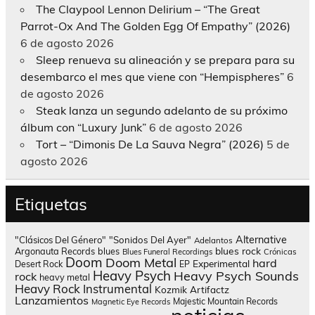
The Claypool Lennon Delirium – “The Great
Parrot-Ox And The Golden Egg Of Empathy” (2026)
6 de agosto 2026
Sleep renueva su alineación y se prepara para su
desembarco el mes que viene con “Hempispheres”
6
de agosto 2026
Steak lanza un segundo adelanto de su próximo
álbum con “Luxury Junk”
6 de agosto 2026
Tort – “Dimonis De La Sauva Negra” (2026)
5 de
agosto 2026
Etiquetas
Alternative
"Clásicos Del Género"
"Sonidos Del Ayer"
Adelantos
blues rock
Argonauta Records
blues
Blues Funeral Recordings
Crónicas
Doom
Doom Metal
hard
Experimental
Desert Rock
EP
Heavy Psych
Heavy Psych Sounds
rock
heavy metal
Heavy Rock
Instrumental
Kozmik Artifactz
Lanzamientos
Majestic Mountain Records
Magnetic Eye Records