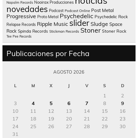
noticias
Nooirax Producciones
Napalm Records
novedades
Post Metal
Podcast
Podcast Online
Psychedelic
Progressive
Psychedelic Rock
Proto Metal
slider
Sludge
Ripple Music
Space
Relapse Records
Stoner
Rock
Spinda Records
Stoner Rock
Stickman Records
Tee Pee Records
Publicaciones por Fecha
AGOSTO 2026
L
M
X
J
V
S
D
1
2
3
4
5
6
7
8
9
10
11
12
13
14
15
16
17
18
19
20
21
22
23
24
25
26
27
28
29
30
31