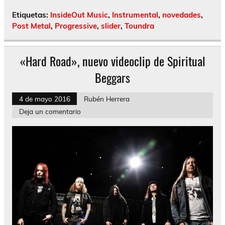
Etiquetas:
InsideOut Music
,
Instrumental
,
novedades
,
Post Metal
,
Progressive
,
slider
,
Toundra
«Hard Road», nuevo videoclip de Spiritual
Beggars
4 de mayo 2016
Rubén Herrera
Deja un comentario