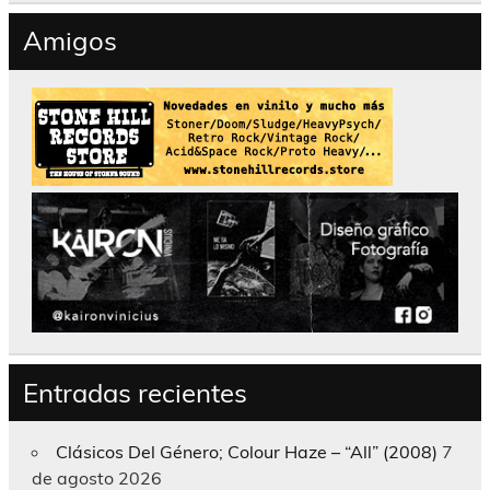
Amigos
Entradas recientes
Clásicos Del Género; Colour Haze – “All” (2008)
7
de agosto 2026