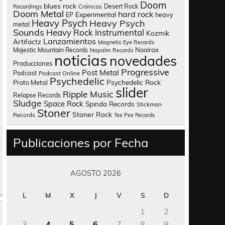
Doom
blues rock
Desert Rock
Recordings
Crónicas
Doom Metal
hard rock
Experimental
heavy
EP
Heavy Psych
Heavy Psych
metal
Sounds
Heavy Rock
Instrumental
Kozmik
Lanzamientos
Artifactz
Magnetic Eye Records
Nooirax
Majestic Mountain Records
Napalm Records
noticias
novedades
Producciones
Progressive
Post Metal
Podcast
Podcast Online
Psychedelic
Psychedelic Rock
Proto Metal
slider
Ripple Music
Relapse Records
Sludge
Space Rock
Spinda Records
Stickman
Stoner
Stoner Rock
Records
Tee Pee Records
Publicaciones por Fecha
AGOSTO 2026
L
M
X
J
V
S
D
1
2
3
4
5
6
7
8
9