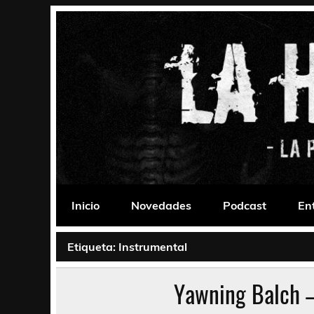
Saltar
al
contenido
La Habitación 235
Psychedelic, Stoner, Doom, Sludge, Fuzz, Space,
Inicio
Novedades
Podcast
En
Etiqueta:
Instrumental
Yawning Balch 