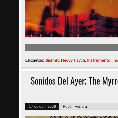
Etiquetas:
Bismut
,
Heavy Psych
,
Instrumental
,
n
Sonidos Del Ayer; The Myrr
17 de abril 2026
Rubén Herrera