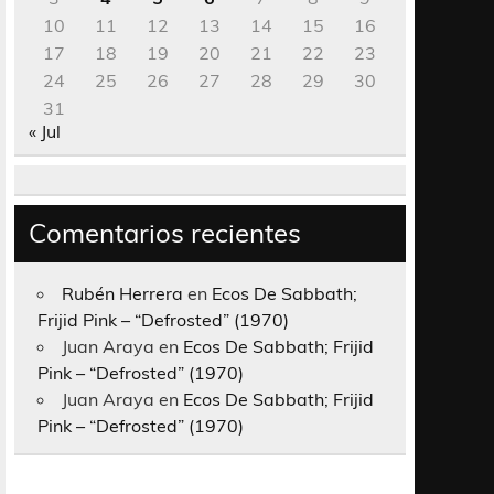
10
11
12
13
14
15
16
17
18
19
20
21
22
23
24
25
26
27
28
29
30
31
« Jul
Comentarios recientes
Rubén Herrera
en
Ecos De Sabbath;
Frijid Pink – “Defrosted” (1970)
Juan Araya
en
Ecos De Sabbath; Frijid
Pink – “Defrosted” (1970)
Juan Araya
en
Ecos De Sabbath; Frijid
Pink – “Defrosted” (1970)