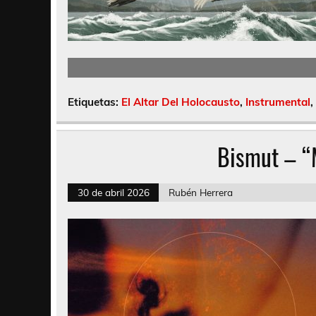
Etiquetas:
El Altar Del Holocausto
,
Instrumental
,
Bismut – “
30 de abril 2026
Rubén Herrera