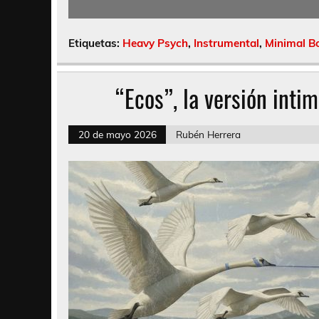
Etiquetas:
Heavy Psych
,
Instrumental
,
Minimal B
“Ecos”, la versión inti
20 de mayo 2026
Rubén Herrera