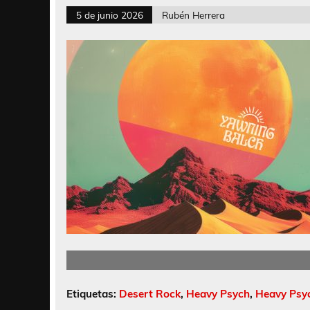
5 de junio 2026
Rubén Herrera
Etiquetas:
Desert Rock
,
Heavy Psych
,
Heavy Psy