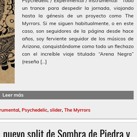
Psychedelic / Experimental / Instrumental Todo
un trance para despedir la jornada, viajando
hasta la génesis de un proyecto como The
Myrrors. Si me siguen habitualmente, o en este
caso, son seguidores de la página desde hace
años, soy ferviente seguidor de los músicos de
Arizona, conquistándome como todo un flechazo
con el increíble viaje titulado “Arena Negra”
(reseña […]
Leer más
trumental
,
Psychedelic
,
slider
,
The Myrrors
 nuevo split de Sombra de Piedra y