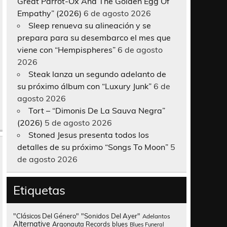
Great Parrot-Ox And The Golden Egg Of
Empathy” (2026)
6 de agosto 2026
Sleep renueva su alineación y se
prepara para su desembarco el mes que
viene con “Hempispheres”
6 de agosto
2026
Steak lanza un segundo adelanto de
su próximo álbum con “Luxury Junk”
6 de
agosto 2026
Tort – “Dimonis De La Sauva Negra”
(2026)
5 de agosto 2026
Stoned Jesus presenta todos los
detalles de su próximo “Songs To Moon”
5
de agosto 2026
Etiquetas
"Clásicos Del Género"
"Sonidos Del Ayer"
Adelantos
Alternative
Argonauta Records
blues
Blues Funeral