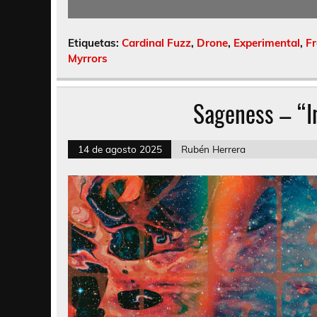
Etiquetas:
Cardinal Fuzz
,
Drone
,
Experimental
,
Fr
Myrrors
Sageness – “I
14 de agosto 2025
Rubén Herrera