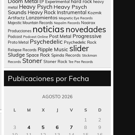
Doom Metal
hard rock
Experimental
heavy
EP
Heavy Psych
Heavy Psych
metal
Sounds
Heavy Rock
Instrumental
Kozmik
Lanzamientos
Artifactz
Magnetic Eye Records
Nooirax
Majestic Mountain Records
Napalm Records
noticias
novedades
Producciones
Progressive
Post Metal
Podcast
Podcast Online
Psychedelic
Psychedelic Rock
Proto Metal
slider
Ripple Music
Relapse Records
Sludge
Space Rock
Spinda Records
Stickman
Stoner
Stoner Rock
Records
Tee Pee Records
Publicaciones por Fecha
AGOSTO 2026
L
M
X
J
V
S
D
1
2
3
4
5
6
7
8
9
10
11
12
13
14
15
16