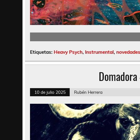
Etiquetas:
Heavy Psych
,
Instrumental
,
novedade
Domadora 
10 de julio 2025
Rubén Herrera