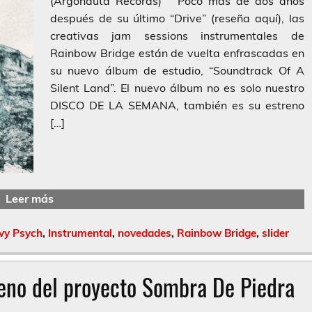
(Argonauta Records) Poco más de dos años
después de su último “Drive” (reseña aquí), las
creativas jam sessions instrumentales de
Rainbow Bridge están de vuelta enfrascadas en
su nuevo álbum de estudio, “Soundtrack Of A
Silent Land”. El nuevo álbum no es solo nuestro
DISCO DE LA SEMANA, también es su estreno
[…]
Leer más
vy Psych
,
Instrumental
,
novedades
,
Rainbow Bridge
,
slider
reno del proyecto Sombra De Piedra