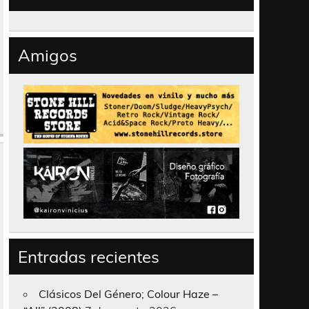
Amigos
Entradas recientes
Clásicos Del Género; Colour Haze –