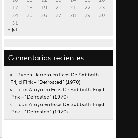
17
18
19
20
21
22
23
24
25
26
27
28
29
30
31
« Jul
Comentarios recientes
Rubén Herrera
en
Ecos De Sabbath;
Frijid Pink – “Defrosted” (1970)
Juan Araya
en
Ecos De Sabbath; Frijid
Pink – “Defrosted” (1970)
Juan Araya
en
Ecos De Sabbath; Frijid
Pink – “Defrosted” (1970)