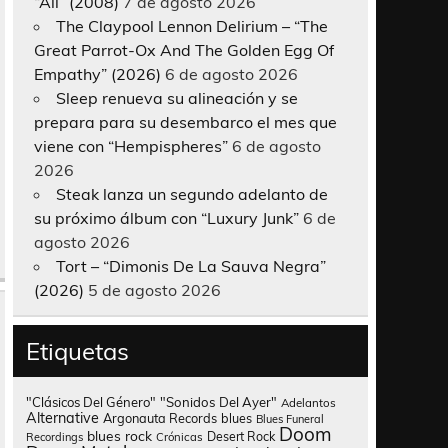
“All” (2008)
7 de agosto 2026
The Claypool Lennon Delirium – “The
Great Parrot-Ox And The Golden Egg Of
Empathy” (2026)
6 de agosto 2026
Sleep renueva su alineación y se
prepara para su desembarco el mes que
viene con “Hempispheres”
6 de agosto
2026
Steak lanza un segundo adelanto de
su próximo álbum con “Luxury Junk”
6 de
agosto 2026
Tort – “Dimonis De La Sauva Negra”
(2026)
5 de agosto 2026
Etiquetas
"Clásicos Del Género"
"Sonidos Del Ayer"
Adelantos
Alternative
Argonauta Records
blues
Blues Funeral
Doom
blues rock
Desert Rock
Recordings
Crónicas