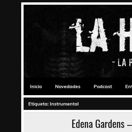
Saltar
al
contenido
La Habitación 235
Psychedelic, Stoner, Doom, Sludge, Fuzz, Space,
Inicio
Novedades
Podcast
En
Etiqueta:
Instrumental
Edena Gardens –