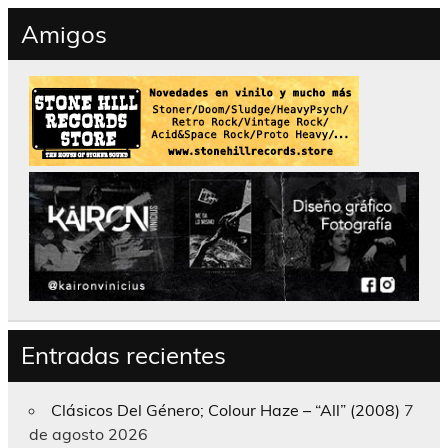
Amigos
Entradas recientes
Clásicos Del Género; Colour Haze – “All” (2008)
7
de agosto 2026