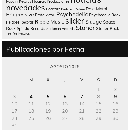
Nooirax Producciones
Napalm Records
novedades
Post Metal
Podcast
Podcast Online
Psychedelic
Progressive
Psychedelic Rock
Proto Metal
slider
Sludge
Ripple Music
Space
Relapse Records
Stoner
Rock
Spinda Records
Stoner Rock
Stickman Records
Tee Pee Records
Publicaciones por Fecha
AGOSTO 2026
L
M
X
J
V
S
D
1
2
3
4
5
6
7
8
9
10
11
12
13
14
15
16
17
18
19
20
21
22
23
24
25
26
27
28
29
30
31