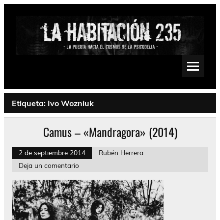
Saltar
al
contenido
La Habitación 235
Psychedelic, Stoner, Doom, Sludge, Fuzz, Space, Drone
Etiqueta:
Ivo Wozniuk
Camus – «Mandragora» (2014)
2 de septiembre 2014
Rubén Herrera
Deja un comentario