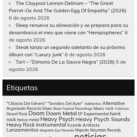
The Claypool Lennon Delirium – “The Great
Parrot-Ox And The Golden Egg Of Empathy” (2026)
6 de agosto 2026
Sleep renueva su alineación y se prepara para su
desembarco el mes que viene con “Hempispheres”
6
de agosto 2026
Steak lanza un segundo adelanto de su próximo
álbum con “Luxury Junk”
6 de agosto 2026
Tort – “Dimonis De La Sauva Negra” (2026)
5 de
agosto 2026
Etiquetas
Alternative
"Clásicos Del Género"
"Sonidos Del Ayer"
Adelantos
blues rock
Argonauta Records
blues
Blues Funeral Recordings
Crónicas
Doom
Doom Metal
hard
Experimental
Desert Rock
EP
Heavy Psych
Heavy Psych Sounds
rock
heavy metal
Heavy Rock
Instrumental
Kozmik Artifactz
Lanzamientos
Majestic Mountain Records
Magnetic Eye Records
noticias