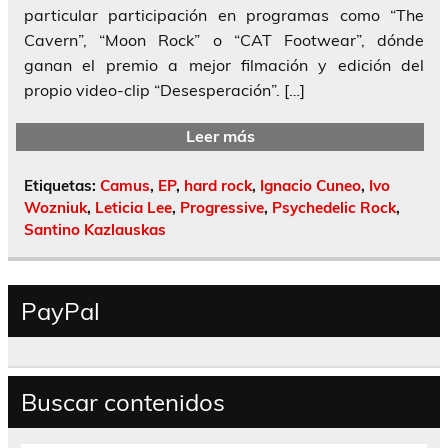
particular participación en programas como “The
Cavern”, “Moon Rock” o “CAT Footwear”, dónde
ganan el premio a mejor filmación y edición del
propio video-clip “Desesperación”. […]
Leer más
Etiquetas:
Camus
,
EP
,
hard rock
,
Ignacio Cuneo
,
Ivo
Wozniuk
,
Leticia Lee
,
Progressive
,
Psychedelic Rock
,
Santino Kazlauskas
PayPal
Buscar contenidos