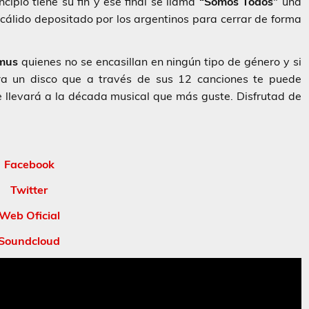
cipio tiene su fin y ese final se llama
“Somos Todos”
una
 cálido depositado por los argentinos para cerrar de forma
mus
quienes no se encasillan en ningún tipo de género y si
ra un disco que a través de sus 12 canciones te puede
 llevará a la década musical que más guste. Disfrutad de
Facebook
Twitter
Web Oficial
Soundcloud