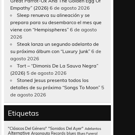
Great Parrot-Ox And The Golden Egg Of
Empathy” (2026)
6 de agosto 2026
Sleep renueva su alineación y se
prepara para su desembarco el mes que
viene con “Hempispheres”
6 de agosto
2026
Steak lanza un segundo adelanto de
su próximo álbum con “Luxury Junk”
6 de
agosto 2026
Tort – “Dimonis De La Sauva Negra”
(2026)
5 de agosto 2026
Stoned Jesus presenta todos los
detalles de su próximo “Songs To Moon”
5
de agosto 2026
Etiquetas
"Clásicos Del Género"
"Sonidos Del Ayer"
Adelantos
Alternative
Argonauta Records
blues
Blues Funeral