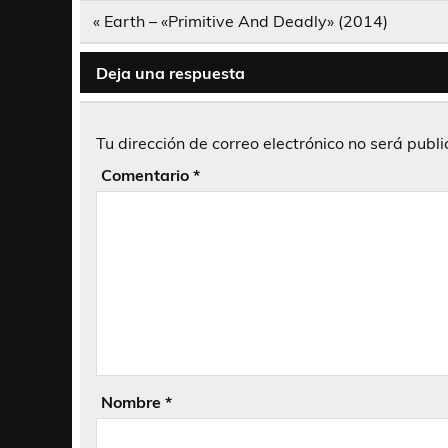
Navegación
« Earth – «Primitive And Deadly» (2014)
de
entradas
Deja una respuesta
Tu dirección de correo electrónico no será publ
Comentario
*
Nombre
*