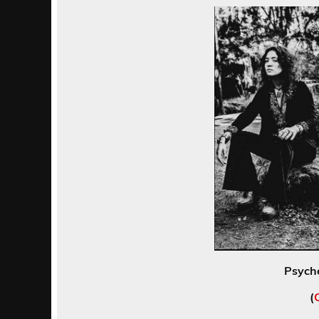
Psyche
(