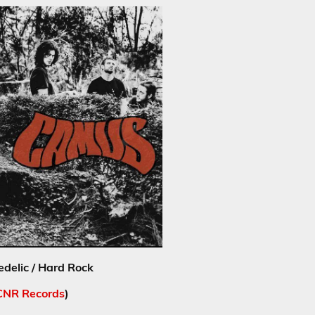
delic / Hard Rock
CNR Records
)