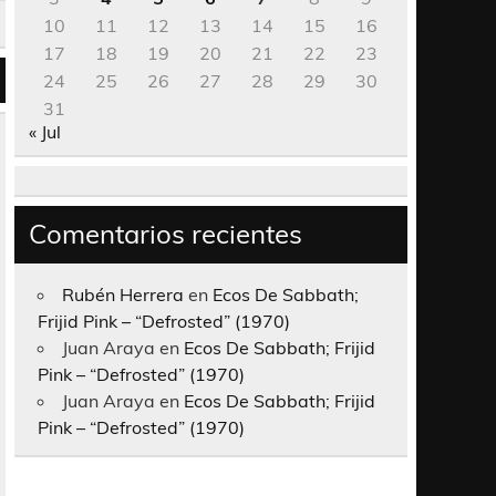
10
11
12
13
14
15
16
17
18
19
20
21
22
23
24
25
26
27
28
29
30
31
« Jul
Comentarios recientes
Rubén Herrera
en
Ecos De Sabbath;
Frijid Pink – “Defrosted” (1970)
Juan Araya
en
Ecos De Sabbath; Frijid
Pink – “Defrosted” (1970)
Juan Araya
en
Ecos De Sabbath; Frijid
Pink – “Defrosted” (1970)