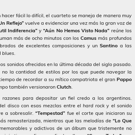
hacer fácil lo difícil, el cuarteto se maneja de manera muy
n Reflejo”
vuelve a evidenciar una vez más la gran voz de
util Indiferencia”
y
“Aún No Hemos Visto Nada”
reúne los
 suman más de ocho minutos con los
Camus
más profundos
brados de excelentes composiciones y un
Santino
a las
l
blues
.
los sonidos ofrecidos en la última década del siglo pasado.
i no la cantidad de estilos por los que puede navegar la
 tiempo de recordar a su mítico compatriota el gran
Pappo
empo también versionaron
Clutch
.
razones para depositar un fiel credo a los argentinos.
el disco con esas mezclas entre el
hard rock
y el sonido
e a sobresalir.
“Tempestad”
fue el corte que iniciaron su
más remasterizada, mientras que las melodías de
“Lo Que
 memorables y adictivos de un álbum que tristemente no