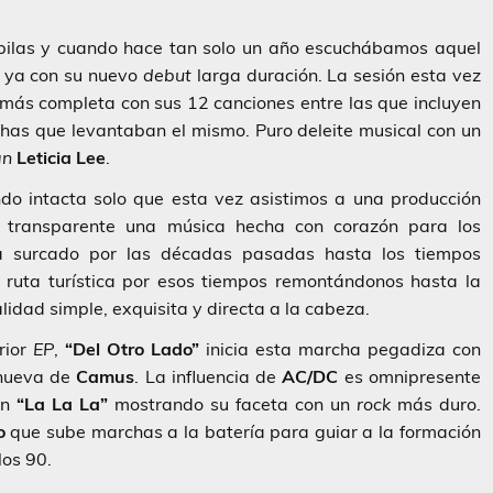
pilas y cuando hace tan solo un año escuchábamos aquel
í ya con su nuevo
debut
larga duración. La sesión esta vez
 más completa con sus 12 canciones entre las que incluyen
chas que levantaban el mismo. Puro deleite musical con un
an
Leticia Lee
.
do intacta solo que esta vez asistimos a una producción
 transparente una música hecha con corazón para los
 surcado por las décadas pasadas hasta los tiempos
 ruta turística por esos tiempos remontándonos hasta la
idad simple, exquisita y directa a la cabeza.
rior
EP
,
“Del Otro Lado”
inicia esta marcha pegadiza con
 nueva de
Camus
. La influencia de
AC/DC
es omnipresente
en
“La La La”
mostrando su faceta con un
rock
más duro.
o
que sube marchas a la batería para guiar a la formación
los 90.