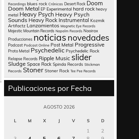
Doom
blues rock
Desert Rock
Recordings
Crónicas
Doom Metal
hard rock
Experimental
heavy
EP
Heavy Psych
Heavy Psych
metal
Sounds
Heavy Rock
Instrumental
Kozmik
Lanzamientos
Artifactz
Magnetic Eye Records
Nooirax
Majestic Mountain Records
Napalm Records
noticias
novedades
Producciones
Progressive
Post Metal
Podcast
Podcast Online
Psychedelic
Psychedelic Rock
Proto Metal
slider
Ripple Music
Relapse Records
Sludge
Space Rock
Spinda Records
Stickman
Stoner
Stoner Rock
Records
Tee Pee Records
Publicaciones por Fecha
AGOSTO 2026
L
M
X
J
V
S
D
1
2
3
4
5
6
7
8
9