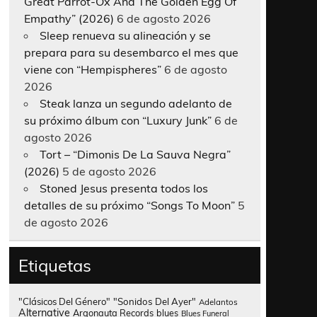
Great Parrot-Ox And The Golden Egg Of
Empathy” (2026)
6 de agosto 2026
Sleep renueva su alineación y se
prepara para su desembarco el mes que
viene con “Hempispheres”
6 de agosto
2026
Steak lanza un segundo adelanto de
su próximo álbum con “Luxury Junk”
6 de
agosto 2026
Tort – “Dimonis De La Sauva Negra”
(2026)
5 de agosto 2026
Stoned Jesus presenta todos los
detalles de su próximo “Songs To Moon”
5
de agosto 2026
Etiquetas
"Clásicos Del Género"
"Sonidos Del Ayer"
Adelantos
Alternative
Argonauta Records
blues
Blues Funeral