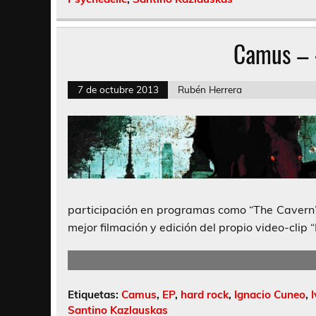
Camus – 
7 de octubre 2013
Rubén Herrera
participación en programas como “The Cavern”
mejor filmación y edición del propio video-clip 
Etiquetas:
Camus
,
EP
,
hard rock
,
Ignacio Cuneo
,
Santino Kazlauskas