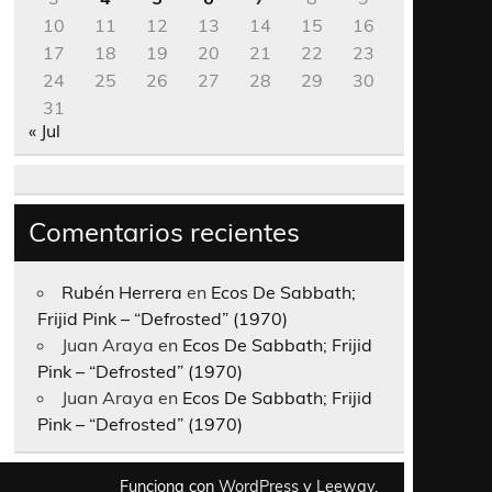
10
11
12
13
14
15
16
17
18
19
20
21
22
23
24
25
26
27
28
29
30
31
« Jul
Comentarios recientes
Rubén Herrera
en
Ecos De Sabbath;
Frijid Pink – “Defrosted” (1970)
Juan Araya
en
Ecos De Sabbath; Frijid
Pink – “Defrosted” (1970)
Juan Araya
en
Ecos De Sabbath; Frijid
Pink – “Defrosted” (1970)
Funciona con
WordPress
y
Leeway
.