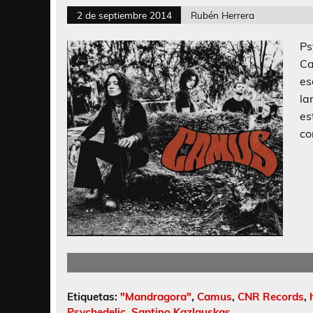
2 de septiembre 2014
Rubén Herrera
Ps
Ca
es
la
es
co
Etiquetas:
"Mandragora"
,
Camus
,
CNR Records
,
Psychedelic
,
Santino Kazlauskas