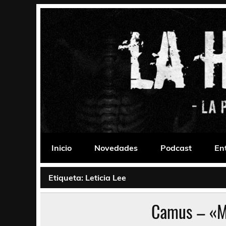
Saltar
al
contenido
La Habitación 235
Psychedelic, Stoner, Doom, Sludge, Fuzz, Space,
Inicio
Novedades
Podcast
En
Etiqueta:
Leticia Lee
Camus – «M