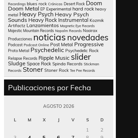
Doom
blues rock
Desert Rock
Recordings
Crónicas
Doom Metal
hard rock
Experimental
heavy
EP
Heavy Psych
Heavy Psych
metal
Sounds
Heavy Rock
Instrumental
Kozmik
Lanzamientos
Artifactz
Magnetic Eye Records
Nooirax
Majestic Mountain Records
Napalm Records
noticias
novedades
Producciones
Progressive
Post Metal
Podcast
Podcast Online
Psychedelic
Psychedelic Rock
Proto Metal
slider
Ripple Music
Relapse Records
Sludge
Space Rock
Spinda Records
Stickman
Stoner
Stoner Rock
Records
Tee Pee Records
Publicaciones por Fecha
AGOSTO 2026
L
M
X
J
V
S
D
1
2
3
4
5
6
7
8
9