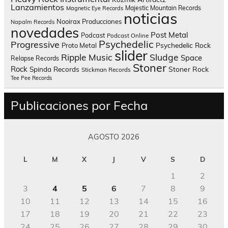
Lanzamientos
Majestic Mountain Records
Magnetic Eye Records
noticias
Nooirax Producciones
Napalm Records
novedades
Post Metal
Podcast
Podcast Online
Psychedelic
Progressive
Psychedelic Rock
Proto Metal
slider
Sludge
Ripple Music
Space
Relapse Records
Stoner
Rock
Spinda Records
Stoner Rock
Stickman Records
Tee Pee Records
Publicaciones por Fecha
AGOSTO 2026
L
M
X
J
V
S
D
1
2
3
4
5
6
7
8
9
10
11
12
13
14
15
16
17
18
19
20
21
22
23
24
25
26
27
28
29
30