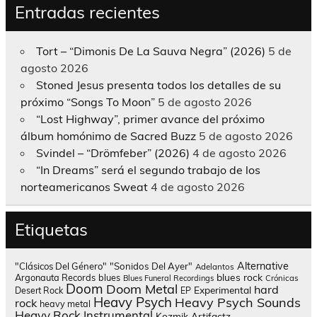
Entradas recientes
Tort – “Dimonis De La Sauva Negra” (2026)
5 de
agosto 2026
Stoned Jesus presenta todos los detalles de su
próximo “Songs To Moon”
5 de agosto 2026
“Lost Highway”, primer avance del próximo
álbum homónimo de Sacred Buzz
5 de agosto 2026
Svindel – “Drömfeber” (2026)
4 de agosto 2026
“In Dreams” será el segundo trabajo de los
norteamericanos Sweat
4 de agosto 2026
Etiquetas
Alternative
"Clásicos Del Género"
"Sonidos Del Ayer"
Adelantos
blues rock
Argonauta Records
blues
Blues Funeral Recordings
Crónicas
Doom
Doom Metal
hard
Experimental
Desert Rock
EP
Heavy Psych
Heavy Psych Sounds
rock
heavy metal
Heavy Rock
Instrumental
Kozmik Artifactz