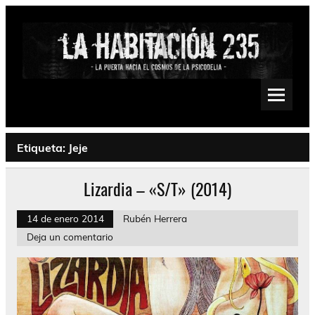
Saltar
al
contenido
La Habitación 235
Psychedelic, Stoner, Doom, Sludge, Fuzz, Space, Drone
Etiqueta:
Jeje
Lizardia – «S/T» (2014)
14 de enero 2014
Rubén Herrera
Deja un comentario