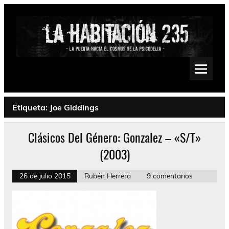
Saltar
al
contenido
La Habitación 235
Psychedelic, Stoner, Doom, Sludge, Fuzz, Space, Drone
Etiqueta:
Joe Giddings
Clásicos Del Género: Gonzalez – «S/T»
(2003)
26 de julio 2015
Rubén Herrera
9 comentarios