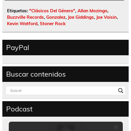
Etiquetas:
"Clásicos Del Género"
,
Allan Mozingo
,
Buzzville Records
,
Gonzalez
,
Joe Giddings
,
Joe Voisin
,
Kevin Watford
,
Stoner Rock
PayPal
Buscar contenidos
Podcast