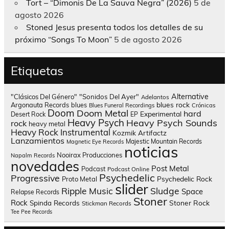
Tort – “Dimonis De La Sauva Negra” (2026)
5 de
agosto 2026
Stoned Jesus presenta todos los detalles de su
próximo “Songs To Moon”
5 de agosto 2026
Etiquetas
Alternative
"Clásicos Del Género"
"Sonidos Del Ayer"
Adelantos
blues rock
Argonauta Records
blues
Blues Funeral Recordings
Crónicas
Doom
Doom Metal
hard
Experimental
Desert Rock
EP
Heavy Psych
Heavy Psych Sounds
rock
heavy metal
Heavy Rock
Instrumental
Kozmik Artifactz
Lanzamientos
Majestic Mountain Records
Magnetic Eye Records
noticias
Nooirax Producciones
Napalm Records
novedades
Post Metal
Podcast
Podcast Online
Psychedelic
Progressive
Psychedelic Rock
Proto Metal
slider
Sludge
Ripple Music
Space
Relapse Records
Stoner
Rock
Spinda Records
Stoner Rock
Stickman Records
Tee Pee Records