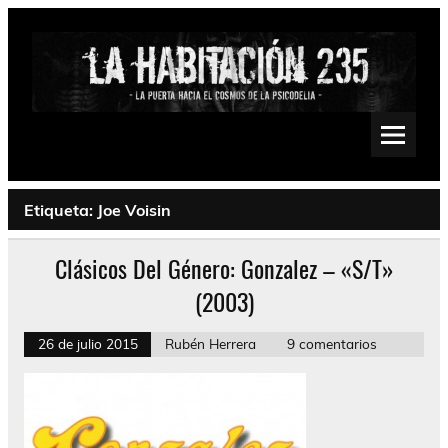
Saltar
al
contenido
La Habitación 235
Psychedelic, Stoner, Doom, Sludge, Fuzz, Space, Drone
Etiqueta:
Joe Voisin
Clásicos Del Género: Gonzalez – «S/T»
(2003)
26 de julio 2015
Rubén Herrera
9 comentarios