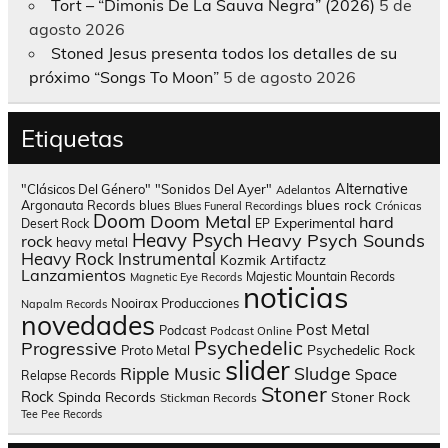
Tort – “Dimonis De La Sauva Negra” (2026)
5 de
agosto 2026
Stoned Jesus presenta todos los detalles de su
próximo “Songs To Moon”
5 de agosto 2026
Etiquetas
Alternative
"Clásicos Del Género"
"Sonidos Del Ayer"
Adelantos
blues rock
Argonauta Records
blues
Blues Funeral Recordings
Crónicas
Doom
Doom Metal
hard
Experimental
Desert Rock
EP
Heavy Psych
Heavy Psych Sounds
rock
heavy metal
Heavy Rock
Instrumental
Kozmik Artifactz
Lanzamientos
Majestic Mountain Records
Magnetic Eye Records
noticias
Nooirax Producciones
Napalm Records
novedades
Post Metal
Podcast
Podcast Online
Psychedelic
Progressive
Psychedelic Rock
Proto Metal
slider
Sludge
Ripple Music
Space
Relapse Records
Stoner
Rock
Spinda Records
Stoner Rock
Stickman Records
Tee Pee Records