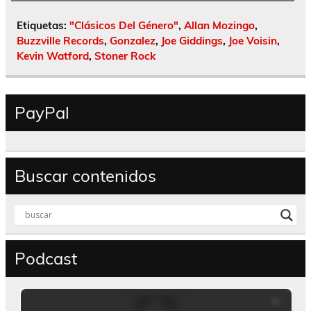
Etiquetas:
"Clásicos Del Género"
,
Allan Mozingo
,
Buzzville Records
,
Gonzalez
,
Joe Giddings
,
Joe Voisin
,
Kevin Watford
,
Stoner Rock
PayPal
Buscar contenidos
Podcast