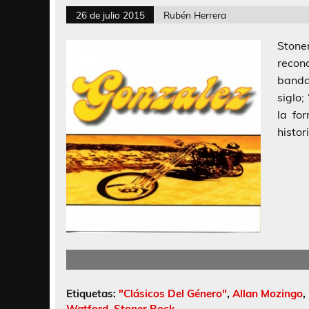
26 de julio 2015
Rubén Herrera
Stone
recono
banda
siglo;
la fo
histor
Etiquetas:
"Clásicos Del Género"
,
Allan Mozingo
,
Watford
,
Stoner Rock