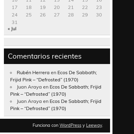
17
18
19
20
21
22
23
24
25
26
27
28
29
30
31
« Jul
Comentarios recientes
Rubén Herrera
en
Ecos De Sabbath;
Frijid Pink – “Defrosted” (1970)
Juan Araya
en
Ecos De Sabbath; Frijid
Pink – “Defrosted” (1970)
Juan Araya
en
Ecos De Sabbath; Frijid
Pink – “Defrosted” (1970)
Funciona con
WordPress
y
Leeway
.