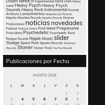
Doom Metal
hard rock
Experimental
heavy
EP
Heavy Psych
Heavy Psych
metal
Sounds
Heavy Rock
Instrumental
Kozmik
Lanzamientos
Artifactz
Magnetic Eye Records
Nooirax
Majestic Mountain Records
Napalm Records
noticias
novedades
Producciones
Progressive
Post Metal
Podcast
Podcast Online
Psychedelic
Psychedelic Rock
Proto Metal
slider
Ripple Music
Relapse Records
Sludge
Space Rock
Spinda Records
Stickman
Stoner
Stoner Rock
Records
Tee Pee Records
Publicaciones por Fecha
AGOSTO 2026
L
M
X
J
V
S
D
1
2
3
4
5
6
7
8
9
10
11
12
13
14
15
16