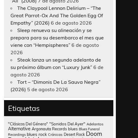
“All” (2008)
7 de agosto 2026
The Claypool Lennon Delirium – “The
Great Parrot-Ox And The Golden Egg Of
Empathy” (2026)
6 de agosto 2026
Sleep renueva su alineación y se
prepara para su desembarco el mes que
viene con “Hempispheres”
6 de agosto
2026
Steak lanza un segundo adelanto de
su próximo álbum con “Luxury Junk”
6 de
agosto 2026
Tort – “Dimonis De La Sauva Negra”
(2026)
5 de agosto 2026
Etiquetas
"Clásicos Del Género"
"Sonidos Del Ayer"
Adelantos
Alternative
Argonauta Records
blues
Blues Funeral
Doom
blues rock
Desert Rock
Recordings
Crónicas