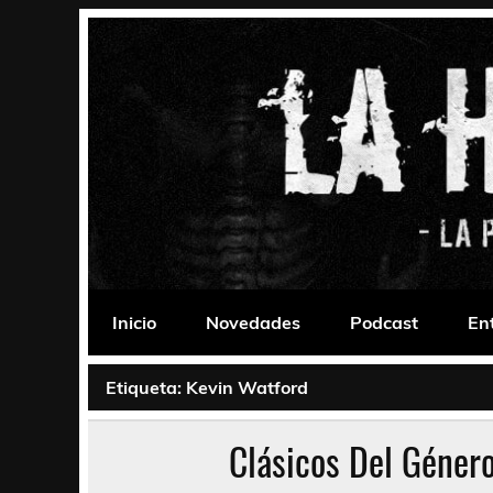
Saltar
al
contenido
La Habitación 235
Psychedelic, Stoner, Doom, Sludge, Fuzz, Space,
Inicio
Novedades
Podcast
En
Etiqueta:
Kevin Watford
Clásicos Del Géner