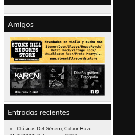
Amigos
Entradas recientes
Clásicos Del Género; Colour Haze –