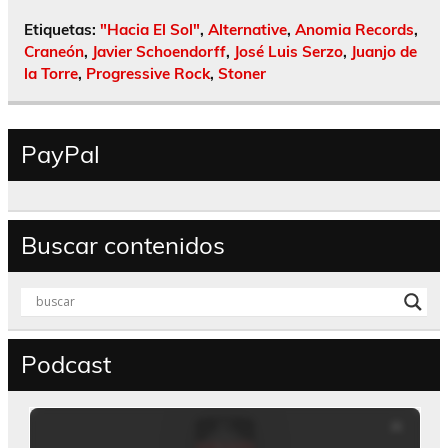
Etiquetas:
"Hacia El Sol"
,
Alternative
,
Anomia Records
,
Craneón
,
Javier Schoendorff
,
José Luis Serzo
,
Juanjo de
la Torre
,
Progressive Rock
,
Stoner
PayPal
Buscar contenidos
Podcast