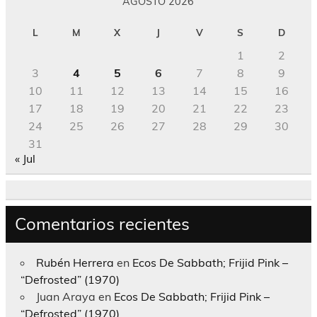
AGOSTO 2026
L
M
X
J
V
S
D
1
2
3
4
5
6
7
8
9
10
11
12
13
14
15
16
17
18
19
20
21
22
23
24
25
26
27
28
29
30
31
« Jul
Comentarios recientes
Rubén Herrera
en
Ecos De Sabbath; Frijid Pink –
“Defrosted” (1970)
Juan Araya
en
Ecos De Sabbath; Frijid Pink –
“Defrosted” (1970)