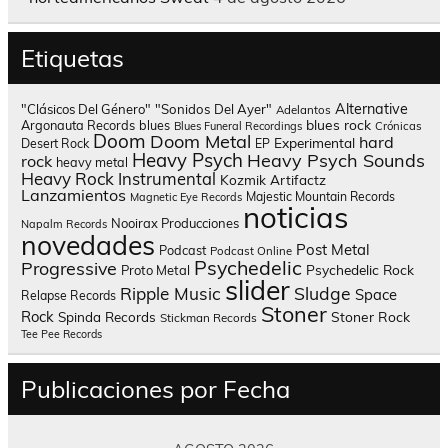
Etiquetas
Alternative
"Clásicos Del Género"
"Sonidos Del Ayer"
Adelantos
blues rock
Argonauta Records
blues
Blues Funeral Recordings
Crónicas
Doom
Doom Metal
hard
Experimental
Desert Rock
EP
Heavy Psych
Heavy Psych Sounds
rock
heavy metal
Heavy Rock
Instrumental
Kozmik Artifactz
Lanzamientos
Majestic Mountain Records
Magnetic Eye Records
noticias
Nooirax Producciones
Napalm Records
novedades
Post Metal
Podcast
Podcast Online
Psychedelic
Progressive
Psychedelic Rock
Proto Metal
slider
Sludge
Ripple Music
Space
Relapse Records
Stoner
Rock
Spinda Records
Stoner Rock
Stickman Records
Tee Pee Records
Publicaciones por Fecha