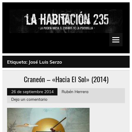
Saltar
al
contenido
La Habitación 235
Psychedelic, Stoner, Doom, Sludge, Fuzz, Space, Drone
Etiqueta:
José Luis Serzo
Craneón – «Hacia El Sol» (2014)
26 de septiembre 2014
Rubén Herrera
Deja un comentario