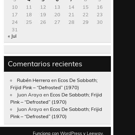
10
11
12
13
14
15
16
17
18
19
20
21
22
23
24
25
26
27
28
29
30
31
« Jul
Comentarios recientes
Rubén Herrera
en
Ecos De Sabbath;
Frijid Pink – “Defrosted” (1970)
Juan Araya
en
Ecos De Sabbath; Frijid
Pink – “Defrosted” (1970)
Juan Araya
en
Ecos De Sabbath; Frijid
Pink – “Defrosted” (1970)
Funciona con
WordPress
y
Leeway
.