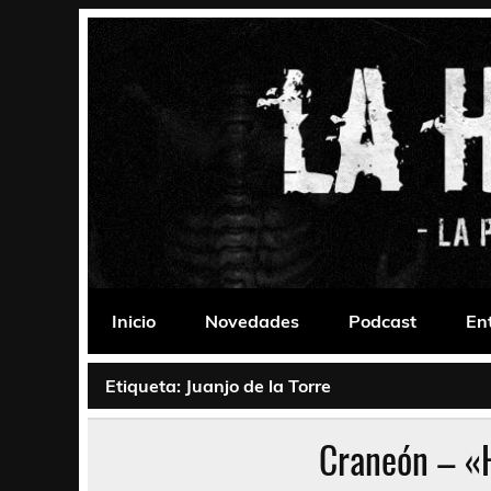
Saltar
al
contenido
La Habitación 235
Psychedelic, Stoner, Doom, Sludge, Fuzz, Space,
Inicio
Novedades
Podcast
En
Etiqueta:
Juanjo de la Torre
Craneón – «H