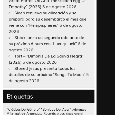
Great Parrot-Ox And The Golden Egg Of
Empathy” (2026)
6 de agosto 2026
Sleep renueva su alineación y se
prepara para su desembarco el mes que
viene con “Hempispheres”
6 de agosto
2026
Steak lanza un segundo adelanto de
su próximo álbum con “Luxury Junk”
6 de
agosto 2026
Tort – “Dimonis De La Sauva Negra”
(2026)
5 de agosto 2026
Stoned Jesus presenta todos los
detalles de su próximo “Songs To Moon”
5
de agosto 2026
Etiquetas
"Clásicos Del Género"
"Sonidos Del Ayer"
Adelantos
Alternative
Argonauta Records
blues
Blues Funeral