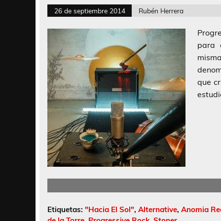
26 de septiembre 2014
Rubén Herrera
Progre
para 
misma 
denomi
que cr
estudi
Etiquetas:
"Hacia El Sol"
,
Alternative
,
Anomia Re
de la Torre
,
Progressive Rock
,
Stoner