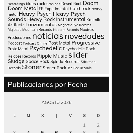
Doom
blues rock
Desert Rock
Recordings
Crónicas
Doom Metal
hard rock
Experimental
heavy
EP
Heavy Psych
Heavy Psych
metal
Sounds
Heavy Rock
Instrumental
Kozmik
Lanzamientos
Artifactz
Magnetic Eye Records
Nooirax
Majestic Mountain Records
Napalm Records
noticias
novedades
Producciones
Progressive
Post Metal
Podcast
Podcast Online
Psychedelic
Psychedelic Rock
Proto Metal
slider
Ripple Music
Relapse Records
Sludge
Space Rock
Spinda Records
Stickman
Stoner
Stoner Rock
Records
Tee Pee Records
Publicaciones por Fecha
AGOSTO 2026
L
M
X
J
V
S
D
1
2
3
4
5
6
7
8
9