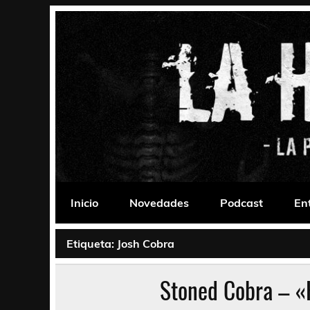
Saltar
al
contenido
La Habitación 235
Psychedelic, Stoner, Doom, Sludge, Fuzz, Space,
Inicio
Novedades
Podcast
En
Etiqueta:
Josh Cobra
Stoned Cobra – «