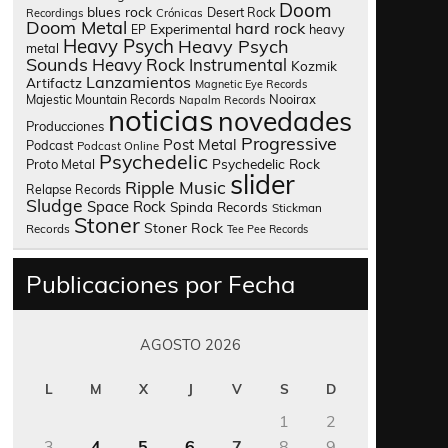
Doom
blues rock
Desert Rock
Recordings
Crónicas
Doom Metal
hard rock
Experimental
heavy
EP
Heavy Psych
Heavy Psych
metal
Sounds
Heavy Rock
Instrumental
Kozmik
Lanzamientos
Artifactz
Magnetic Eye Records
Nooirax
Majestic Mountain Records
Napalm Records
noticias
novedades
Producciones
Progressive
Post Metal
Podcast
Podcast Online
Psychedelic
Psychedelic Rock
Proto Metal
slider
Ripple Music
Relapse Records
Sludge
Space Rock
Spinda Records
Stickman
Stoner
Stoner Rock
Records
Tee Pee Records
Publicaciones por Fecha
AGOSTO 2026
L
M
X
J
V
S
D
1
2
3
4
5
6
7
8
9