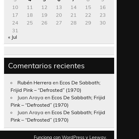
10
11
12
13
14
15
16
17
18
19
20
21
22
23
24
25
26
27
28
29
30
31
« Jul
Comentarios recientes
Rubén Herrera
en
Ecos De Sabbath;
Frijid Pink – “Defrosted” (1970)
Juan Araya
en
Ecos De Sabbath; Frijid
Pink – “Defrosted” (1970)
Juan Araya
en
Ecos De Sabbath; Frijid
Pink – “Defrosted” (1970)
Funciona con
WordPress
y
Leeway
.