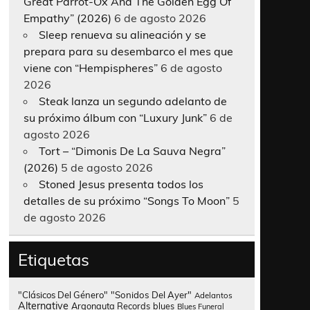
Great Parrot-Ox And The Golden Egg Of
Empathy” (2026)
6 de agosto 2026
Sleep renueva su alineación y se
prepara para su desembarco el mes que
viene con “Hempispheres”
6 de agosto
2026
Steak lanza un segundo adelanto de
su próximo álbum con “Luxury Junk”
6 de
agosto 2026
Tort – “Dimonis De La Sauva Negra”
(2026)
5 de agosto 2026
Stoned Jesus presenta todos los
detalles de su próximo “Songs To Moon”
5
de agosto 2026
Etiquetas
"Clásicos Del Género"
"Sonidos Del Ayer"
Adelantos
Alternative
Argonauta Records
blues
Blues Funeral