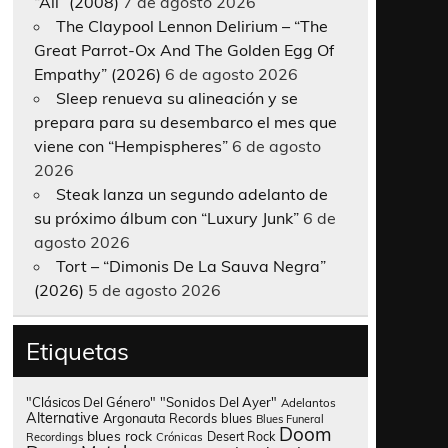
“All” (2008)
7 de agosto 2026
The Claypool Lennon Delirium – “The
Great Parrot-Ox And The Golden Egg Of
Empathy” (2026)
6 de agosto 2026
Sleep renueva su alineación y se
prepara para su desembarco el mes que
viene con “Hempispheres”
6 de agosto
2026
Steak lanza un segundo adelanto de
su próximo álbum con “Luxury Junk”
6 de
agosto 2026
Tort – “Dimonis De La Sauva Negra”
(2026)
5 de agosto 2026
Etiquetas
"Clásicos Del Género"
"Sonidos Del Ayer"
Adelantos
Alternative
Argonauta Records
blues
Blues Funeral
Doom
blues rock
Desert Rock
Recordings
Crónicas