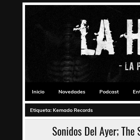
Saltar
al
contenido
La Habitación 235
Psychedelic, Stoner, Doom, Sludge, Fuzz, Space,
Inicio
Novedades
Podcast
En
Etiqueta:
Kemado Records
Sonidos Del Ayer; The