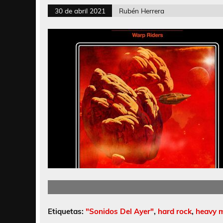
30 de abril 2021
Rubén Herrera
Etiquetas:
"Sonidos Del Ayer"
,
hard rock
,
heavy 