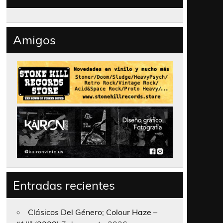
Amigos
Entradas recientes
Clásicos Del Género; Colour Haze –