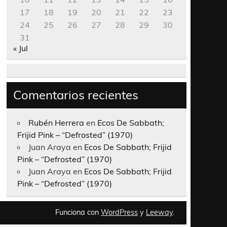
17
18
19
20
21
22
23
24
25
26
27
28
29
30
31
« Jul
Comentarios recientes
Rubén Herrera
en
Ecos De Sabbath;
Frijid Pink – “Defrosted” (1970)
Juan Araya
en
Ecos De Sabbath; Frijid
Pink – “Defrosted” (1970)
Juan Araya
en
Ecos De Sabbath; Frijid
Pink – “Defrosted” (1970)
Funciona con
WordPress
y
Leeway
.