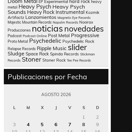
Doom Metal
hard rock
Experimental
heavy
EP
Heavy Psych
Heavy Psych
metal
Sounds
Heavy Rock
Instrumental
Kozmik
Lanzamientos
Artifactz
Magnetic Eye Records
Nooirax
Majestic Mountain Records
Napalm Records
noticias
novedades
Producciones
Progressive
Post Metal
Podcast
Podcast Online
Psychedelic
Psychedelic Rock
Proto Metal
slider
Ripple Music
Relapse Records
Sludge
Space Rock
Spinda Records
Stickman
Stoner
Stoner Rock
Records
Tee Pee Records
Publicaciones por Fecha
AGOSTO 2026
L
M
X
J
V
S
D
1
2
3
4
5
6
7
8
9
10
11
12
13
14
15
16