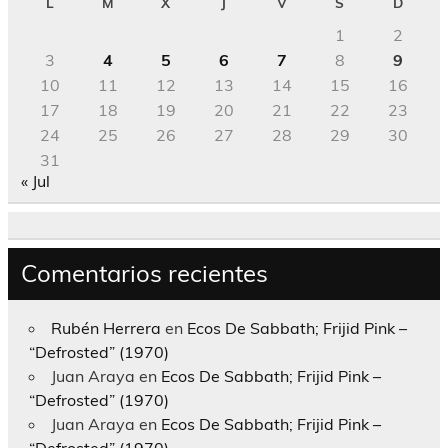
L
M
X
J
V
S
D
1
2
3
4
5
6
7
8
9
10
11
12
13
14
15
16
17
18
19
20
21
22
23
24
25
26
27
28
29
30
31
« Jul
Comentarios recientes
Rubén Herrera
en
Ecos De Sabbath; Frijid Pink –
“Defrosted” (1970)
Juan Araya
en
Ecos De Sabbath; Frijid Pink –
“Defrosted” (1970)
Juan Araya
en
Ecos De Sabbath; Frijid Pink –
“Defrosted” (1970)