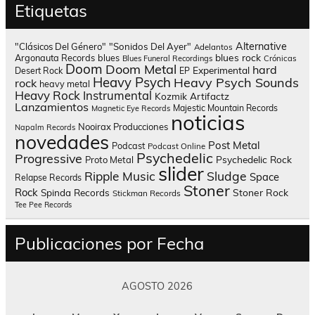
Etiquetas
Alternative
"Clásicos Del Género"
"Sonidos Del Ayer"
Adelantos
blues rock
Argonauta Records
blues
Blues Funeral Recordings
Crónicas
Doom
Doom Metal
hard
Experimental
Desert Rock
EP
Heavy Psych
Heavy Psych Sounds
rock
heavy metal
Heavy Rock
Instrumental
Kozmik Artifactz
Lanzamientos
Majestic Mountain Records
Magnetic Eye Records
noticias
Nooirax Producciones
Napalm Records
novedades
Post Metal
Podcast
Podcast Online
Psychedelic
Progressive
Psychedelic Rock
Proto Metal
slider
Sludge
Ripple Music
Space
Relapse Records
Stoner
Rock
Spinda Records
Stoner Rock
Stickman Records
Tee Pee Records
Publicaciones por Fecha
AGOSTO 2026