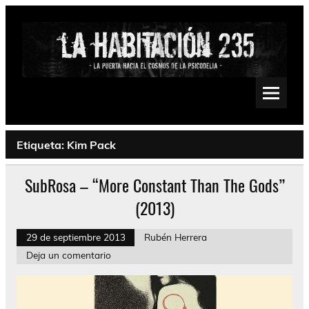
Saltar
al
contenido
La Habitación 235
Psychedelic, Stoner, Doom, Sludge, Fuzz, Space, Drone
Etiqueta:
Kim Pack
SubRosa – “More Constant Than The Gods”
(2013)
29 de septiembre 2013
Rubén Herrera
Deja un comentario