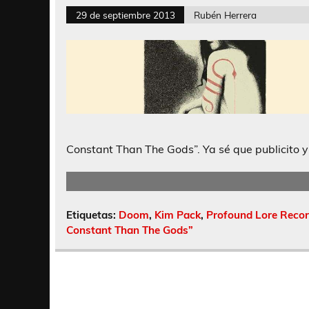
29 de septiembre 2013
Rubén Herrera
Constant Than The Gods”. Ya sé que publicito y 
Etiquetas:
Doom
,
Kim Pack
,
Profound Lore Reco
Constant Than The Gods”