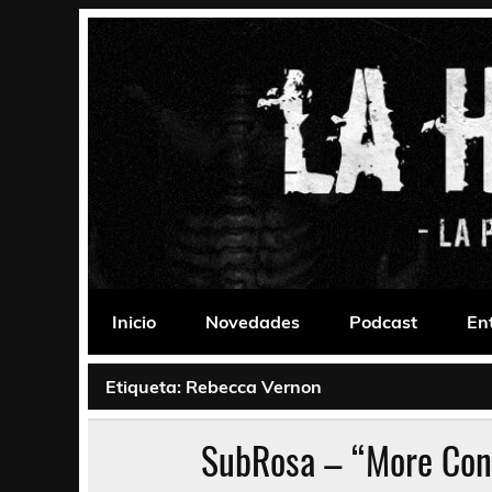
Saltar
al
contenido
La Habitación 235
Psychedelic, Stoner, Doom, Sludge, Fuzz, Space,
Inicio
Novedades
Podcast
En
Etiqueta:
Rebecca Vernon
SubRosa – “More Con