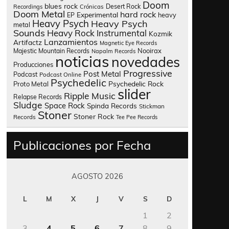
Doom
blues rock
Desert Rock
Recordings
Crónicas
Doom Metal
hard rock
Experimental
heavy
EP
Heavy Psych
Heavy Psych
metal
Sounds
Heavy Rock
Instrumental
Kozmik
Lanzamientos
Artifactz
Magnetic Eye Records
Nooirax
Majestic Mountain Records
Napalm Records
noticias
novedades
Producciones
Progressive
Post Metal
Podcast
Podcast Online
Psychedelic
Psychedelic Rock
Proto Metal
slider
Ripple Music
Relapse Records
Sludge
Space Rock
Spinda Records
Stickman
Stoner
Stoner Rock
Records
Tee Pee Records
Publicaciones por Fecha
AGOSTO 2026
L
M
X
J
V
S
D
1
2
3
4
5
6
7
8
9