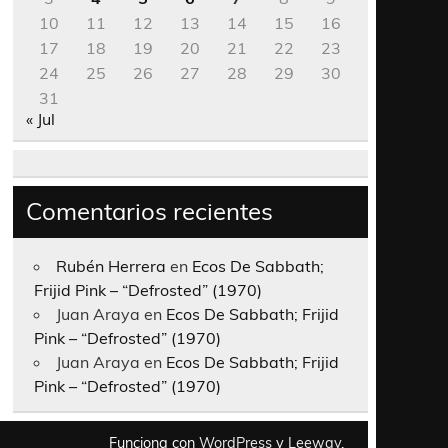
10
11
12
13
14
15
16
17
18
19
20
21
22
23
24
25
26
27
28
29
30
31
« Jul
Comentarios recientes
Rubén Herrera
en
Ecos De Sabbath;
Frijid Pink – “Defrosted” (1970)
Juan Araya
en
Ecos De Sabbath; Frijid
Pink – “Defrosted” (1970)
Juan Araya
en
Ecos De Sabbath; Frijid
Pink – “Defrosted” (1970)
Funciona con
WordPress
y
Leeway
.