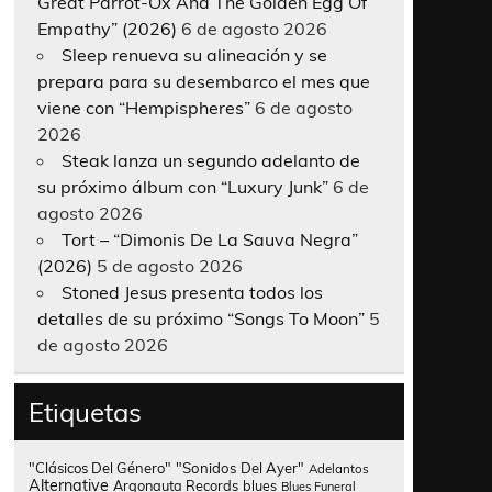
Great Parrot-Ox And The Golden Egg Of
Empathy” (2026)
6 de agosto 2026
Sleep renueva su alineación y se
prepara para su desembarco el mes que
viene con “Hempispheres”
6 de agosto
2026
Steak lanza un segundo adelanto de
su próximo álbum con “Luxury Junk”
6 de
agosto 2026
Tort – “Dimonis De La Sauva Negra”
(2026)
5 de agosto 2026
Stoned Jesus presenta todos los
detalles de su próximo “Songs To Moon”
5
de agosto 2026
Etiquetas
"Clásicos Del Género"
"Sonidos Del Ayer"
Adelantos
Alternative
Argonauta Records
blues
Blues Funeral