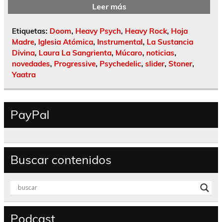
Leer más
Etiquetas:
Doom
,
Heavy Psych
,
Heavy Rock
,
Hoja
Madre
,
Iglesia Atómica
,
Instrumental
,
La Sustancia
Divina
,
Laura La Sangrienta
,
Múcaro
,
noticias
,
novedades
,
Progressive
,
Psychedelic
,
slider
,
Stoner
,
Yaatra
PayPal
Buscar contenidos
Podcast