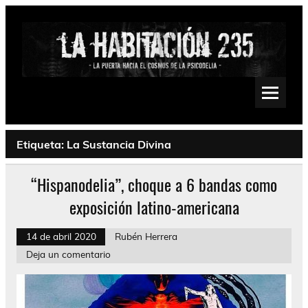
Saltar
al
contenido
La Habitación 235
Psychedelic, Stoner, Doom, Sludge, Fuzz, Space, Drone
Etiqueta:
La Sustancia Divina
“Hispanodelia”, choque a 6 bandas como
exposición latino-americana
14 de abril 2020
Rubén Herrera
Deja un comentario