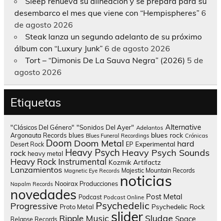
Sleep renueva su alineación y se prepara para su
desembarco el mes que viene con “Hempispheres”
6
de agosto 2026
Steak lanza un segundo adelanto de su próximo
álbum con “Luxury Junk”
6 de agosto 2026
Tort – “Dimonis De La Sauva Negra” (2026)
5 de
agosto 2026
Etiquetas
Alternative
"Clásicos Del Género"
"Sonidos Del Ayer"
Adelantos
blues rock
Argonauta Records
blues
Blues Funeral Recordings
Crónicas
Doom
Doom Metal
hard
Experimental
Desert Rock
EP
Heavy Psych
Heavy Psych Sounds
rock
heavy metal
Heavy Rock
Instrumental
Kozmik Artifactz
Lanzamientos
Majestic Mountain Records
Magnetic Eye Records
noticias
Nooirax Producciones
Napalm Records
novedades
Post Metal
Podcast
Podcast Online
Psychedelic
Progressive
Psychedelic Rock
Proto Metal
slider
Sludge
Ripple Music
Space
Relapse Records