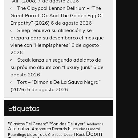
“All” (2008)
7 de agosto 2026
The Claypool Lennon Delirium – “The
Great Parrot-Ox And The Golden Egg Of
Empathy” (2026)
6 de agosto 2026
Sleep renueva su alineación y se
prepara para su desembarco el mes que
viene con “Hempispheres”
6 de agosto
2026
Steak lanza un segundo adelanto de
su próximo álbum con “Luxury Junk”
6 de
agosto 2026
Tort – “Dimonis De La Sauva Negra”
(2026)
5 de agosto 2026
Etiquetas
"Clásicos Del Género"
"Sonidos Del Ayer"
Adelantos
Alternative
Argonauta Records
blues
Blues Funeral
Doom
blues rock
Desert Rock
Recordings
Crónicas