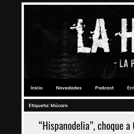
Saltar
al
contenido
La Habitación 235
Psychedelic, Stoner, Doom, Sludge, Fuzz, Space,
Inicio
Novedades
Podcast
En
Etiqueta:
Múcaro
“Hispanodelia”, choque a 