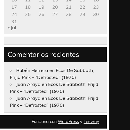
17
18
19
20
21
22
23
24
25
26
27
28
29
30
31
« Jul
Comentarios recientes
Rubén Herrera
en
Ecos De Sabbath;
Frijid Pink – “Defrosted” (1970)
Juan Araya
en
Ecos De Sabbath; Frijid
Pink – “Defrosted” (1970)
Juan Araya
en
Ecos De Sabbath; Frijid
Pink – “Defrosted” (1970)
Funciona con
WordPress
y
Leeway
.