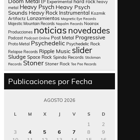
Doom Metal
hard rock
Experimental
heavy
EP
Heavy Psych
Heavy Psych
metal
Sounds
Heavy Rock
Instrumental
Kozmik
Lanzamientos
Artifactz
Magnetic Eye Records
Nooirax
Majestic Mountain Records
Napalm Records
noticias
novedades
Producciones
Progressive
Post Metal
Podcast
Podcast Online
Psychedelic
Psychedelic Rock
Proto Metal
slider
Ripple Music
Relapse Records
Sludge
Space Rock
Spinda Records
Stickman
Stoner
Stoner Rock
Records
Tee Pee Records
Publicaciones por Fecha
AGOSTO 2026
L
M
X
J
V
S
D
1
2
3
4
5
6
7
8
9
10
11
12
13
14
15
16