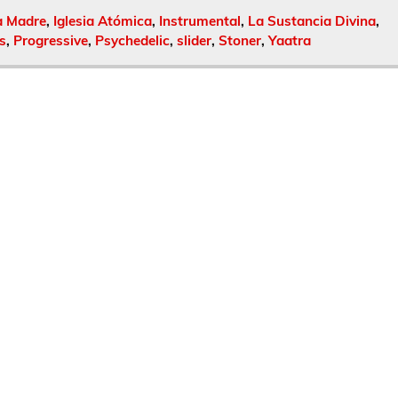
a Madre
,
Iglesia Atómica
,
Instrumental
,
La Sustancia Divina
,
s
,
Progressive
,
Psychedelic
,
slider
,
Stoner
,
Yaatra