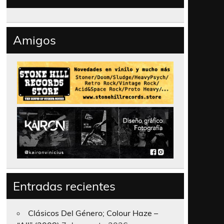
Amigos
Entradas recientes
Clásicos Del Género; Colour Haze –