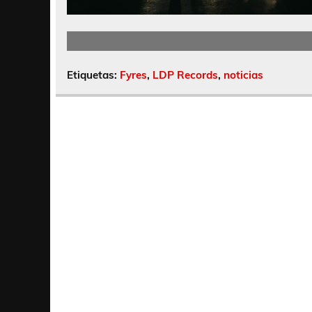
Etiquetas:
Fyres
,
LDP Records
,
noticias