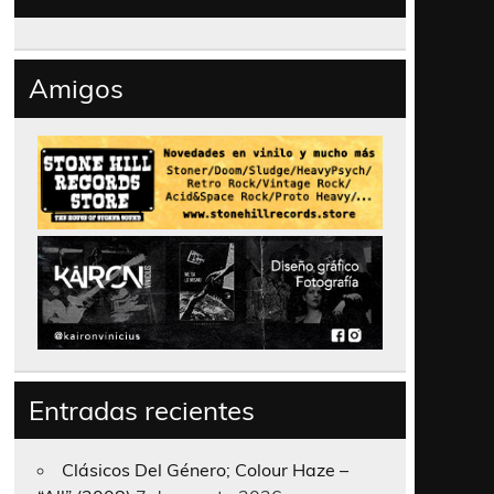
Amigos
Entradas recientes
Clásicos Del Género; Colour Haze –