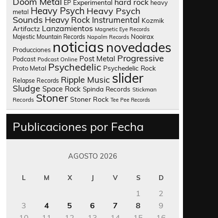
Doom Metal
hard rock
Experimental
heavy
EP
Heavy Psych
Heavy Psych
metal
Sounds
Heavy Rock
Instrumental
Kozmik
Lanzamientos
Artifactz
Magnetic Eye Records
Nooirax
Majestic Mountain Records
Napalm Records
noticias
novedades
Producciones
Progressive
Post Metal
Podcast
Podcast Online
Psychedelic
Psychedelic Rock
Proto Metal
slider
Ripple Music
Relapse Records
Sludge
Space Rock
Spinda Records
Stickman
Stoner
Stoner Rock
Records
Tee Pee Records
Publicaciones por Fecha
AGOSTO 2026
L
M
X
J
V
S
D
1
2
3
4
5
6
7
8
9
10
11
12
13
14
15
16