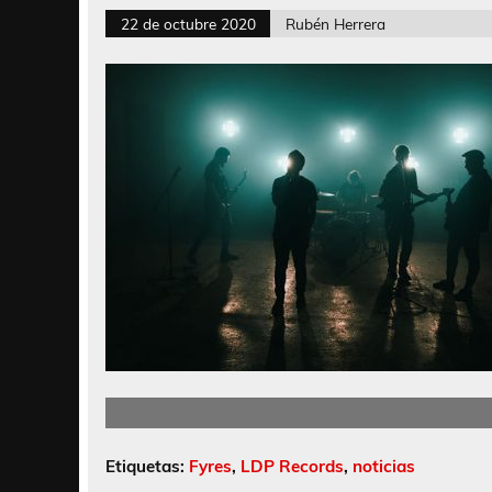
22 de octubre 2020
Rubén Herrera
Etiquetas:
Fyres
,
LDP Records
,
noticias