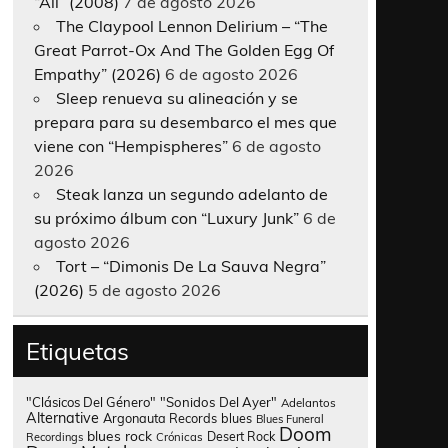
“All” (2008)
7 de agosto 2026
The Claypool Lennon Delirium – “The
Great Parrot-Ox And The Golden Egg Of
Empathy” (2026)
6 de agosto 2026
Sleep renueva su alineación y se
prepara para su desembarco el mes que
viene con “Hempispheres”
6 de agosto
2026
Steak lanza un segundo adelanto de
su próximo álbum con “Luxury Junk”
6 de
agosto 2026
Tort – “Dimonis De La Sauva Negra”
(2026)
5 de agosto 2026
Etiquetas
"Clásicos Del Género"
"Sonidos Del Ayer"
Adelantos
Alternative
Argonauta Records
blues
Blues Funeral
Doom
blues rock
Desert Rock
Recordings
Crónicas