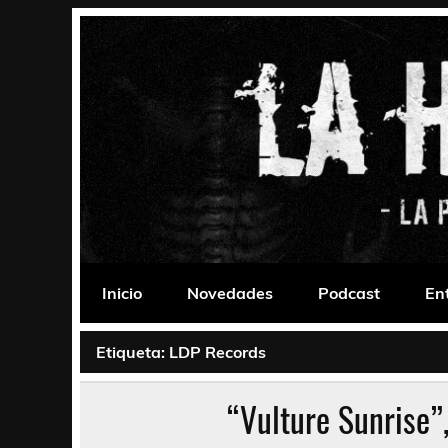
Saltar
al
contenido
La Habitación 235
Psychedelic, Stoner, Doom, Sludge, Fuzz, Space,
Inicio
Novedades
Podcast
En
Etiqueta:
LDP Records
“Vulture Sunrise”,