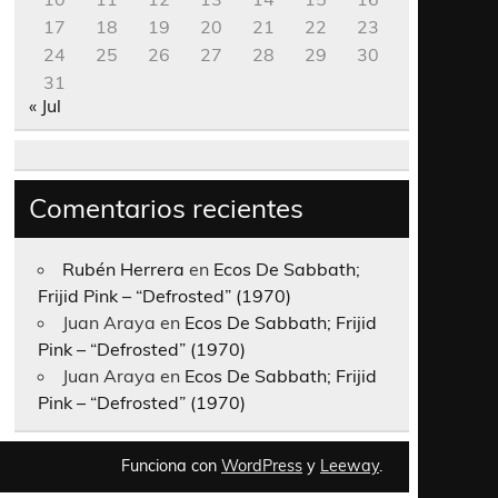
17
18
19
20
21
22
23
24
25
26
27
28
29
30
31
« Jul
Comentarios recientes
Rubén Herrera
en
Ecos De Sabbath;
Frijid Pink – “Defrosted” (1970)
Juan Araya
en
Ecos De Sabbath; Frijid
Pink – “Defrosted” (1970)
Juan Araya
en
Ecos De Sabbath; Frijid
Pink – “Defrosted” (1970)
Funciona con
WordPress
y
Leeway
.