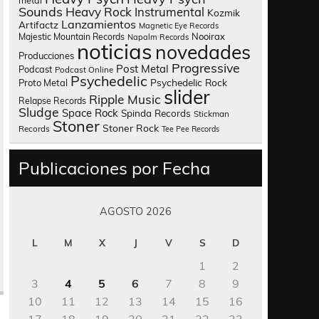
metal
Sounds
Heavy Rock
Instrumental
Kozmik
Lanzamientos
Artifactz
Magnetic Eye Records
Nooirax
Majestic Mountain Records
Napalm Records
noticias
novedades
Producciones
Progressive
Post Metal
Podcast
Podcast Online
Psychedelic
Psychedelic Rock
Proto Metal
slider
Ripple Music
Relapse Records
Sludge
Space Rock
Spinda Records
Stickman
Stoner
Stoner Rock
Records
Tee Pee Records
Publicaciones por Fecha
AGOSTO 2026
L
M
X
J
V
S
D
1
2
3
4
5
6
7
8
9
10
11
12
13
14
15
16