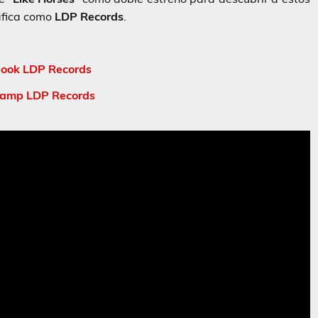
áfica como
LDP Records
.
ook LDP Records
amp LDP Records