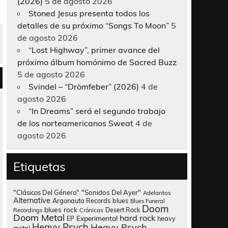
(2026)
5 de agosto 2026
Stoned Jesus presenta todos los
detalles de su próximo “Songs To Moon”
5
de agosto 2026
“Lost Highway”, primer avance del
próximo álbum homónimo de Sacred Buzz
5 de agosto 2026
Svindel – “Drömfeber” (2026)
4 de
agosto 2026
“In Dreams” será el segundo trabajo
de los norteamericanos Sweat
4 de
agosto 2026
Etiquetas
"Clásicos Del Género"
"Sonidos Del Ayer"
Adelantos
Alternative
Argonauta Records
blues
Blues Funeral
Doom
blues rock
Desert Rock
Recordings
Crónicas
Doom Metal
hard rock
Experimental
heavy
EP
Heavy Psych
Heavy Psych