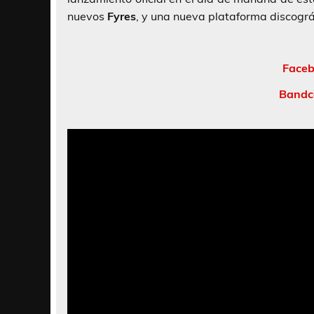
nuevos
Fyres
, y una nueva plataforma discogr
Faceb
Bandc