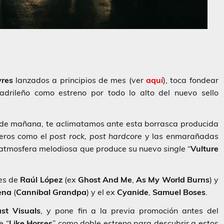
yres
lanzados a principios de mes (ver
aquí
), toca fondear
drileño como estreno por todo lo alto del nuevo sello
ía de mañana, te aclimatamos ante esta borrasca producida
neros como el
post rock
,
post hardcore
y las enmarañadas
ta atmosfera melodiosa que produce su nuevo
single
“
Vulture
ces de
Raúl López
(ex
Ghost And Me
,
As My
World Burns
) y
ena
(
Cannibal Grandpa
) y el ex
Cyanide
,
Samuel Boses
.
ast Visuals
, y pone fin a la previa promoción antes del
e “
Like Horses
” como doble estreno para descubrir a estos