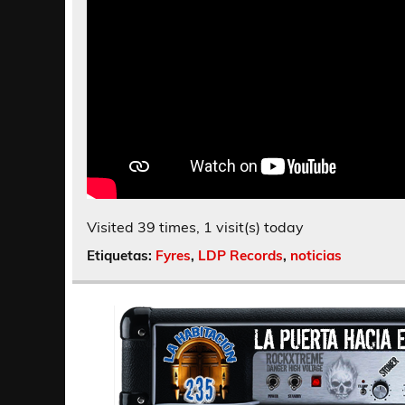
Visited 39 times, 1 visit(s) today
Etiquetas:
Fyres
,
LDP Records
,
noticias