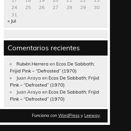
17
18
19
20
21
22
23
24
25
26
27
28
29
30
31
« Jul
Comentarios recientes
Rubén Herrera
en
Ecos De Sabbath;
Frijid Pink – “Defrosted” (1970)
Juan Araya
en
Ecos De Sabbath; Frijid
Pink – “Defrosted” (1970)
Juan Araya
en
Ecos De Sabbath; Frijid
Pink – “Defrosted” (1970)
Funciona con
WordPress
y
Leeway
.