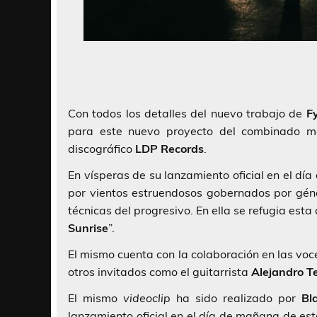
Con todos los detalles del nuevo trabajo de
F
para este nuevo proyecto del combinado ma
discográfico
LDP Records
.
En vísperas de su lanzamiento oficial en el d
por vientos estruendosos gobernados por gé
técnicas del progresivo. En ella se refugia es
Sunrise
”.
El mismo cuenta con la colaboración en las vo
otros invitados como el guitarrista
Alejandro T
El mismo
videoclip
ha sido realizado por
Bl
lanzamiento oficial en el día de mañana de est