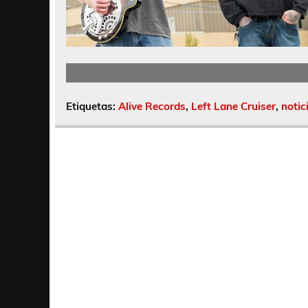
Etiquetas:
Alive Records
,
Left Lane Cruiser
,
notic