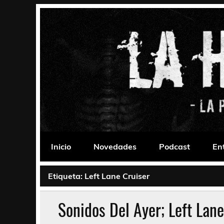
Saltar
al
contenido
La Habitación 235
Psychedelic, Stoner, Doom, Sludge, Fuzz, Space,
Inicio
Novedades
Podcast
En
Etiqueta:
Left Lane Cruiser
Sonidos Del Ayer; Left Lan