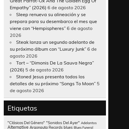
Great Parrot-Ox And The Golden Egg Of
Empathy” (2026)
6 de agosto 2026
Sleep renueva su alineación y se
prepara para su desembarco el mes que
viene con “Hempispheres”
6 de agosto
2026
Steak lanza un segundo adelanto de
su próximo álbum con “Luxury Junk”
6 de
agosto 2026
Tort – “Dimonis De La Sauva Negra”
(2026)
5 de agosto 2026
Stoned Jesus presenta todos los
detalles de su próximo “Songs To Moon”
5
de agosto 2026
Etiquetas
"Clásicos Del Género"
"Sonidos Del Ayer"
Adelantos
Alternative
Argonauta Records
blues
Blues Funeral