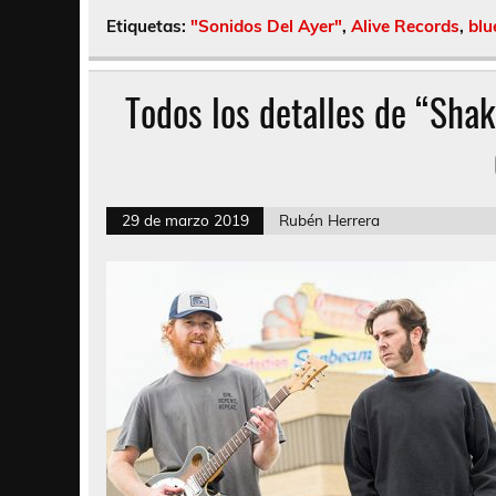
Etiquetas:
"Sonidos Del Ayer"
,
Alive Records
,
blu
Todos los detalles de “Shak
29 de marzo 2019
Rubén Herrera