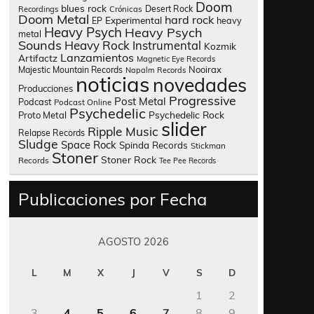
Doom
blues rock
Desert Rock
Recordings
Crónicas
Doom Metal
hard rock
Experimental
heavy
EP
Heavy Psych
Heavy Psych
metal
Sounds
Heavy Rock
Instrumental
Kozmik
Lanzamientos
Artifactz
Magnetic Eye Records
Nooirax
Majestic Mountain Records
Napalm Records
noticias
novedades
Producciones
Progressive
Post Metal
Podcast
Podcast Online
Psychedelic
Psychedelic Rock
Proto Metal
slider
Ripple Music
Relapse Records
Sludge
Space Rock
Spinda Records
Stickman
Stoner
Stoner Rock
Records
Tee Pee Records
Publicaciones por Fecha
AGOSTO 2026
L
M
X
J
V
S
D
1
2
3
4
5
6
7
8
9