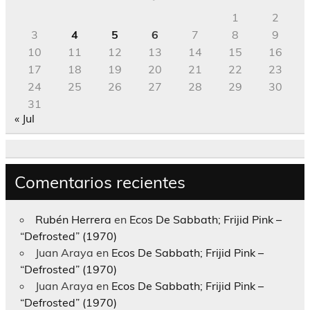
1
2
3
4
5
6
7
8
9
10
11
12
13
14
15
16
17
18
19
20
21
22
23
24
25
26
27
28
29
30
31
« Jul
Comentarios recientes
Rubén Herrera
en
Ecos De Sabbath; Frijid Pink –
“Defrosted” (1970)
Juan Araya
en
Ecos De Sabbath; Frijid Pink –
“Defrosted” (1970)
Juan Araya
en
Ecos De Sabbath; Frijid Pink –
“Defrosted” (1970)