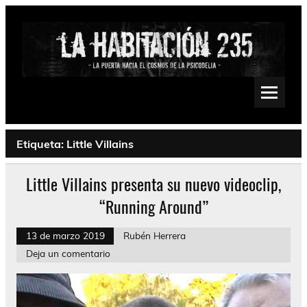
Saltar
al
contenido
La Habitación 235
Psychedelic, Stoner, Doom, Sludge, Fuzz, Space, Drone
Etiqueta:
Little Villains
Little Villains presenta su nuevo videoclip,
“Running Around”
13 de marzo 2019
Rubén Herrera
Deja un comentario