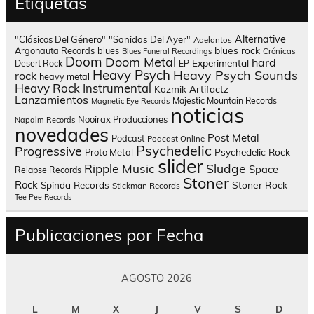
Etiquetas
Alternative
"Clásicos Del Género"
"Sonidos Del Ayer"
Adelantos
blues rock
Argonauta Records
blues
Blues Funeral Recordings
Crónicas
Doom
Doom Metal
hard
Experimental
Desert Rock
EP
Heavy Psych
Heavy Psych Sounds
rock
heavy metal
Heavy Rock
Instrumental
Kozmik Artifactz
Lanzamientos
Majestic Mountain Records
Magnetic Eye Records
noticias
Nooirax Producciones
Napalm Records
novedades
Post Metal
Podcast
Podcast Online
Psychedelic
Progressive
Psychedelic Rock
Proto Metal
slider
Sludge
Ripple Music
Space
Relapse Records
Stoner
Rock
Spinda Records
Stoner Rock
Stickman Records
Tee Pee Records
Publicaciones por Fecha
AGOSTO 2026
L
M
X
J
V
S
D